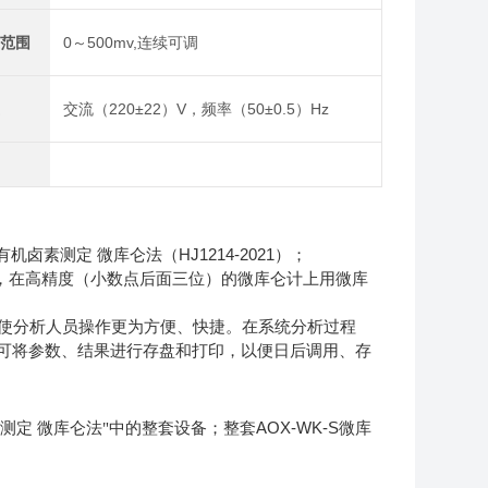
压范围
0～500mv,连续可调
压
交流（220±22）V，频率（50±0.5）Hz
机卤素测定 微库仑法（HJ1214-2021）；
收，在高精度（小数点后面三位）的微库仑计上用微库
户界面使分析人员操作更为方便、快捷。在系统分析过程
可将参数、结果进行存盘和打印，以便日后调用、存
AOX-WK-S
测定
微库仑法"中的整套设备；整套
微库