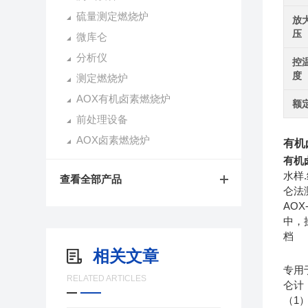
硫量测定燃烧炉
放
压
微库仑
分析仪
控
度
测定燃烧炉
AOX有机卤素燃烧炉
额
前处理设备
AOX卤素燃烧炉
有机
有机卤
水样
查看全部产品
仑法
AO
中，
档
相关文章
专用
RELATED ARTICLES
仑计
1
（