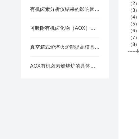
2
（
有机卤素分析仪结果的影响因素有几点
3
（
4
（
5
（
可吸附有机卤化物（AOX）分析仪 杭州卓驰仪器生产厂家
6
（
7
（
8
（
真空箱式炉淬火炉能提高模具的耐磨性和使用寿命
------
AOX有机卤素燃烧炉的具体操作步骤介绍