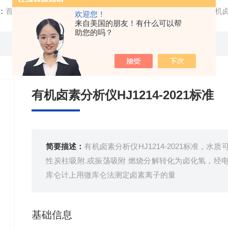
：
首页
/
产品中心
/
燃烧炉
/
分析仪
/ AOX-WK-S微库仑计有机卤
欢迎您！
来自美国的朋友！有什么可以帮
助您的吗？
有机卤素分析仪HJ1214-2021标准
简要描述：
有机卤素分析仪HJ1214-2021标准，
性炭柱吸附.或振荡吸附 燃烧分解转化为卤化氢，经
库仑计上用微库仑法测定卤素离子的量
基础信息