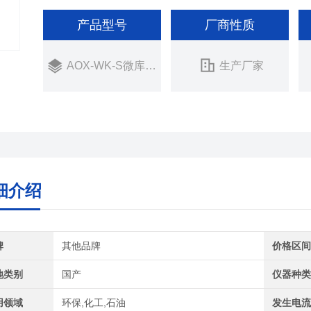
产品型号
厂商性质
AOX-WK-S微库仑计
生产厂家
细介绍
牌
其他品牌
价格区
地类别
国产
仪器种
用领域
环保,化工,石油
发生电