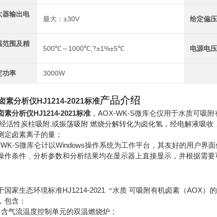
大器输出电
最大：±30V
给定偏
温范围及精
500℃～1000℃,?±1%±5℃
电源电
定功率
3000W
产品介绍
卤素分析仪HJ1214-2021标准
素分析仪HJ1214-2021标准
，
AOX-WK-S微库仑仪用于水质可吸附有
.经活性炭柱吸附.或振荡吸附 燃烧分解转化为卤化氢，经电解液吸
测定卤素离子的量；
X-WK-S微库仑计以Windows操作系统为工作平台，其友好的用
操作条件﹑分析参数和分析结果均在显示器上直接显示，并根据需要
HJ1214-2021
AOX
于国家生态环境标准
“水质
可吸附有机卤素（
）的
，包含：
）含气流温度控制单元的双温燃烧炉；