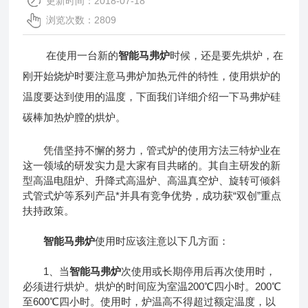
更新时间：2018-07-18
浏览次数：2809
在使用一台新的
智能马弗炉
时候，还是要先烘炉，在
刚开始烧炉时要注意马弗炉加热元件的特性，使用烘炉的
温度要达到使用的温度，下面我们详细介绍一下马弗炉硅
碳棒加热炉膛的烘炉。
凭借坚持不懈的努力，管式炉的使用方法三特炉业在
这一领域的研发实力是大家有目共睹的。其自主研发的新
型高温电阻炉、升降式高温炉、高温真空炉、旋转可倾斜
式管式炉等系列产品*并具有竞争优势，成功获“双创”重点
扶持政策。
智能马弗炉
使用时应该注意以下几方面：
1、当
智能马弗炉
次使用或长期停用后再次使用时，
必须进行烘炉。烘炉的时间应为室温200℃四小时。200℃
至600℃四小时。使用时，炉温高不得超过额定温度，以