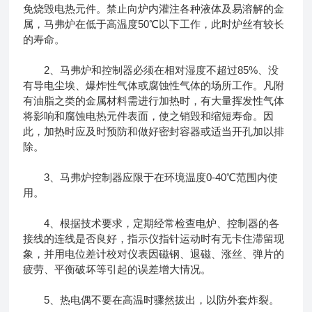
免烧毁电热元件。禁止向炉内灌注各种液体及易溶解的金
属，马弗炉在低于高温度50℃以下工作，此时炉丝有较长
的寿命。
2、马弗炉和控制器必须在相对湿度不超过85%、没
有导电尘埃、爆炸性气体或腐蚀性气体的场所工作。凡附
有油脂之类的金属材料需进行加热时，有大量挥发性气体
将影响和腐蚀电热元件表面，使之销毁和缩短寿命。因
此，加热时应及时预防和做好密封容器或适当开孔加以排
除。
3、马弗炉控制器应限于在环境温度0-40℃范围内使
用。
4、根据技术要求，定期经常检查电炉、控制器的各
接线的连线是否良好，指示仪指针运动时有无卡住滞留现
象，并用电位差计校对仪表因磁钢、退磁、涨丝、弹片的
疲劳、平衡破坏等引起的误差增大情况。
5、热电偶不要在高温时骤然拔出，以防外套炸裂。