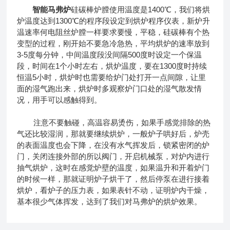
智能马弗炉
硅碳棒炉膛使用温度是1400℃，我们将烘
炉温度达到1300℃的程序段设定到烘炉程序仪表，新炉升
温速率何电阻丝炉膛一样要求要慢，平稳，硅碳棒有个热
变型的过程，刚开始不要急冷急热，平均烘炉的速率放到
3-5度每分钟，中间温度段没间隔500度时设定一个保温
段，时间在1个小时左右，烘炉温度，要在1300度时持续
恒温5小时，烘炉时也需要给炉门处打开一点间隙，让里
面的湿气跑出来，烘炉时多观察炉门口处的湿气散发情
况，用手可以感触得到。
注意不要触碰，高温容易烫伤，如果手感觉排除的热
气还比较湿润，那就要继续烘炉，一般炉子哄好后，炉壳
的表面温度也会下降，在没有水气挥发后，锁紧密闭的炉
门，关闭连接外部的所以阀门，开启机械泵，对炉内进行
抽气烘炉，这时在感觉炉壁的温度，如果温升和开着炉门
的时候一样，那就证明炉子烘干了，然后停泵在进行接着
烘炉，看炉子的压力表，如果表针不动，证明炉内干燥，
基本很少气体挥发，达到了我们对马弗炉的烘炉效果。