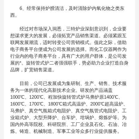
6、经常保持炉膛清洁，及时清除炉内氧化物之类东
西。
经过对市场深入洞悉，三特炉业深刻意识到，企业要
想谋求更大的发展，必须拓宽产品销售渠道。必须紧跟互
联网发展潮流，适时转变公司营销模式。值此之际，借助
电子商务平台便成为公司发展的选择。而化工仪器网作为
行业内的电子商务平台，具有广大的用户群体，是公司发
展的*。旋转管式炉二者强强联手，势必助力企业打造自身
品牌，扩宽销售渠道。
目前，公司已发展成为集研制、生产、销售、技术服
务为一体的现代化高新技术企业。研发的产品涵盖
1000℃、1200℃、程加快旋转管式炉马弗炉原1400℃、
1600℃、1700℃、1800℃箱式高温炉、2000℃超高温炉、
马弗炉、真空气氛箱式电阻炉、真空气氛管式电阻炉、工
业箱式炉、大型升降炉、台车炉、坩埚炉、熔炼炉等。为
国内外高等院校、科研院所、工厂企业及石化、石油、冶
炼、铸造、机械制造、军事工业等众多行业提供服务。