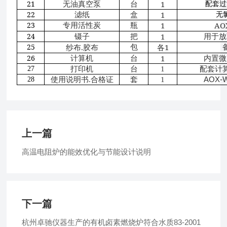
21
1
无油真空泵
台
配套过
22
1
滤纸
盒
无
23
1
AO
专用活性炭
瓶
24
1
镊子
把
用于放
25
.
1
包
纱布
胶布
各
26
1
计算机
台
内置微
27
打印机
台
1
配套
计
AOX-
28
使用说明书
.
合格证
套
1
上一篇
高温电阻炉的能效优化与节能设计说明
下一篇
杭州卓驰仪器生产的有机卤素燃烧炉符合水质83-2001