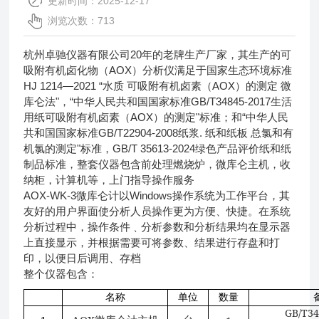
更新时间：2025-12-17
浏览次数：713
杭州卓驰仪器有限公司20年的老牌生产厂家，其生产的可
吸附有机卤化物（AOX）分析仪满足于国家生态环境标准
HJ 1214—2021 “水质 可吸附有机卤素（AOX）的测定 微
库仑法"，
“中华人民共和国国家标准GB/T34845-2017生活
用纸可吸附有机卤素（AOX）的测定"标准；和“中华人民
共和国国家标准GB/T22904-2008纸浆. 纸和纸板 总氯和有
机氯的测定"标准，GB/T 35613-2024绿色产品评价纸和纸
制品标准，整套仪器包含前处理燃烧炉，微库仑主机，收
纳柜，计算机等，上门指导操作服务
AOX-WK-3微库仑计以Windows操作系统为工作平台，其
友好的用户界面使分析人员操作更为方便、快捷。在系统
分析过程中，操作条件﹑分析参数和分析结果均在显示器
上直接显示，并根据需要可将参数、结果进行存盘和打
印，以便日后调用、存档
整个仪器包含：
名称
单位
数量
GB/T34