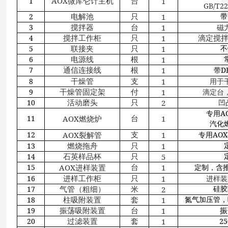
AOX
1
1
微库仑计主机
台
GB/T22
2
1
电解池
只
带
3
1
搅拌器
台
磁
4
1
滴定搅
搅拌
工作
柜
只
5
1
联接夹
只
不
6
1
电源线
根
7
1
D
通信连接线
根
带
8
1
干燥管
支
用于
9
1
干燥管固定架
付
滴定台
10
2
活动磨头
只
凹
A
专用
11
AOX
1
台
燃烧炉
汽化
12
AOX
1
AOX
支
裂解管
专用
13
1
燃烧拖舟
只
14
5
石英样品杯
只
15
AOX
1
台
进样装置
定制，含
16
1
进样工作
柜
只
进样装
17
2
气管（粗细）
米
硅胶
18
1
柱吸附装置
套
氮气加压管，
19
1
振荡
吸附装置
台
振
20
1
2
过滤装置
套