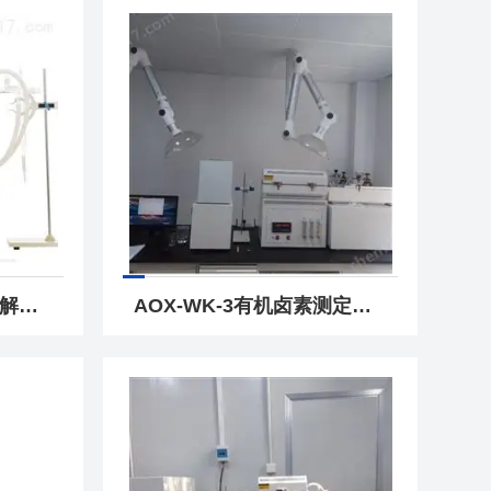
AOX-3卤素测定高温热解炉AOX有机卤素测定，aox前处理设备
AOX-WK-3有机卤素测定仪GB/T 35613-2024标准