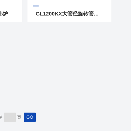
马弗炉
GL1200KX大管径旋转管式炉
第
页