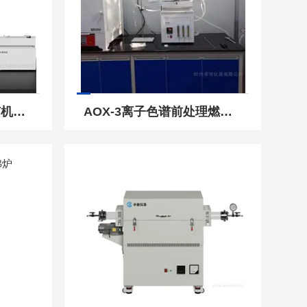
AOX-WK-S微库仑计有机卤素分析仪水质HJ1214-2021
AOX-3离子色谱前处理燃烧炉水质标准83-2001