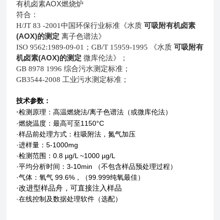
有机卤素AOX燃烧炉
符合：
可吸附有机卤素
H/JT 83 -2001中国环保行业标准《水质
(AOX)的测定
离子色谱法》
可吸附有
ISO 9562:1989-09-01；GB/T 15959-1995 《水质
机卤素(AOX)的测定
微库伦法》；
GB 8978 1996 综合污水测定标准；
GB3544-2008 工业污水测定标准；
技术参数：
检测原理：高温燃烧法
/
离子色谱法（或微库伦法）
·
·燃烧温度：最高可至
1150°C
·样品前处理方式：柱吸附法，氮气加压
·进样量：
5-1000mg
·检测范围：
0.8 µg/L ~1000 µg/L
·平均分析时间：
3-10min
（
不包含样品预处理过程
）
·气体：氧气
99.6%
，（
99.999
纯氧最佳）
·改进型样品
舟，可直接注入样品
·在线控制及数据处理软件（选配）