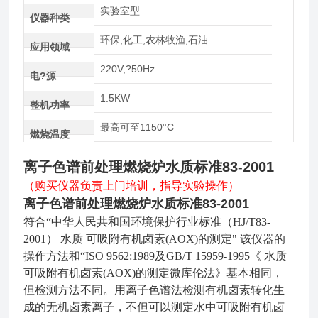
实验室型
仪器种类
环保,化工,农林牧渔,石油
应用领域
220V,?50Hz
电?源
1.5KW
整机功率
最高可至1150°C
燃烧温度
离子色谱前处理燃烧炉水质标准83-2001
（购买仪器负责上门培训，指导实验操作）
离子色谱前处理燃烧炉水质标准83-2001
符合“中华人民共和国环境保护行业标准（HJ/T83-
2001） 水质 可吸附有机卤素(AOX)的测定"
该仪器的
操作方法
和“ISO 9562:1989及GB/T 15959-1995《 水
质
可吸附有机卤素(AOX)的测定微库伦法》
基本相同，
但检测方法不同。用离子色谱法检测有机卤素转化生
成的
无机卤素离子，不但可以测定水中可吸附有机卤