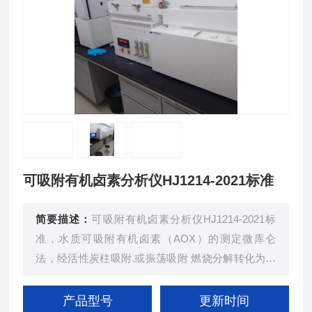
可吸附有机卤素分析仪HJ1214-2021标准
简要描述：
可吸附有机卤素分析仪HJ1214-2021标
准，水质可吸附有机卤素（AOX）的测定微库仑
法，经活性炭柱吸附.或振荡吸附 燃烧分解转化为卤
化氢，经电解液吸收，在高精度（小数点后面三位）
的微库仑计上用微库仑法测定卤素离子的量
产品型号
更新时间