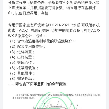
分析过程中，操作条件﹑分析参数和分析结果均在显示器
上直接显示，并根据需要可将参数、结果进行存盘和打
印，以便日后调用、存档
HJ1214-2021
专用于国家生态环境标准
“水质
可吸附有机
AOX
AOX-
卤素（
）的测定
微库仑法"中的整套设备；整套
WK-S
微库仑计，包含：
1
（
）含气流温度控制单元的双温燃烧炉；
2
（
）配套专用燃烧管；
3
（
）进样装置；
4
（
）出样装置；
5
（
）微库仑仪；
6
（
）柱吸附装置；
7
（
）其他附件；
8
（
）赠送物品；
------
即包含下面
示意图
中的全部配置