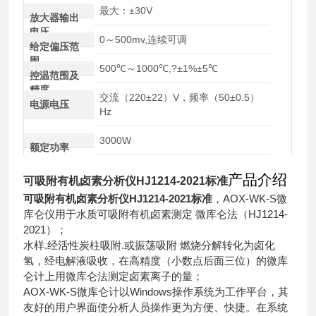
最大：±30V
放大器输出
电压
0～500mv,连续可调
给定偏压范
围
500℃～1000℃,?±1%±5℃
控温范围及
精度
交流（220±22）V，频率（50±0.5）
电源电压
Hz
3000W
额定功率
产品介绍
可吸附有机卤素分析仪HJ1214-2021标准
可吸附有机卤素分析仪HJ1214-2021标准
，
AOX-WK-S微
库仑仪用于水质可吸附有机卤素测定 微库仑法（HJ1214-
2021）；
水样.经活性炭柱吸附.或振荡吸附 燃烧分解转化为卤化
氢，经电解液吸收，在高精度（小数点后面三位）的微库
仑计上用微库仑法测定卤素离子的量；
AOX-WK-S微库仑计以Windows操作系统为工作平台，其
友好的用户界面使分析人员操作更为方便、快捷。在系统