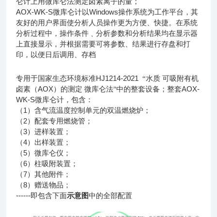
仑计上用微库仑法测定卤素离子的量；
AOX-WK-S微库仑计以Windows操作系统为工作平台，其
友好的用户界面使分析人员操作更为方便、快捷。在系统
分析过程中，操作条件﹑分析参数和分析结果均在显示器
上直接显示，并根据需要可将参数、结果进行存盘和打
印，以便日后调用、存档
HJ1214-2021
专用于国家生态环境标准
“水质
可吸附有机
AOX
AOX-
卤素（
）的测定
微库仑法"中的整套设备；整套
WK-S
微库仑计，包含：
1
（
）含气流温度控制单元的双温燃烧炉；
2
（
）配套专用燃烧管；
3
（
）进样装置；
4
（
）出样装置；
5
（
）微库仑仪；
6
（
）柱吸附装置；
7
（
）其他附件；
8
（
）赠送物品；
------
即包含下面
示意图
中的全部配置