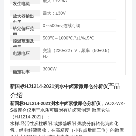
最大：±2mA
发生电流
最大：±30V
放大器输出
电压
0～500mv,连续可调
给定偏压范
围
500℃～1000℃,?±1%±5℃
控温范围及
精度
交流（220±22）V，频率（50±0.5）
电源电压
Hz
3000W
额定功率
产品
新国标HJ1214-2021测水中卤素微库仑分析仪
介绍
新国标HJ1214-2021测水中卤素微库仑分析仪
，
AOX-WK-
S微库仑仪用于水质可吸附有机卤素测定 微库仑法
（HJ1214-2021）；
水样.经活性炭柱吸附.或振荡吸附 燃烧分解转化为卤化
氢，经电解液吸收，在高精度（小数点后面三位）的微库