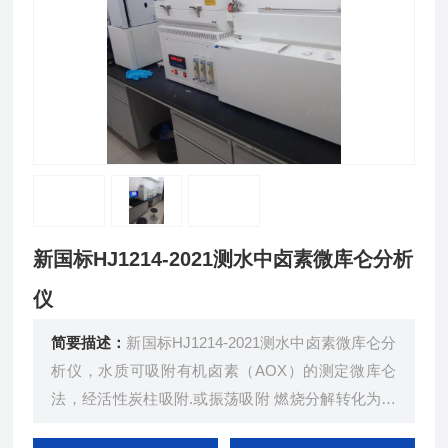
新国标HJ1214-2021测水中卤素微库仑分析
仪
简要描述：
新国标HJ1214-2021测水中卤素微库仑分
析仪，水质可吸附有机卤素（AOX）的测定微库仑
法，经活性炭柱吸附.或振荡吸附 燃烧分解转化为卤
化氢，经电解液吸收，在高精度（小数点后面三位）