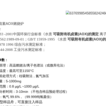
卤素AOX燃烧炉
：
可吸附有机卤素(AOX)的测定
T 83 -2001中国环保行业标准《水质
离
可吸附有机卤素(AOX)
9562:1989-09-01；GB/T 15959-1995 《水质
8978 1996 综合污水测定标准；
544-2008 工业污水测定标准；
参数：
原理：高温燃烧法
/
离子色谱法（或微库伦法）
烧温度：最高可至
1150°C
品前处理方式：柱吸附法，氮气加压
样量：
5-1000mg
测范围：
0.8 µg/L ~1000 µg/L
均分析时间：
3-10min
（
不包含样品预处理过程
）
体：氧气
99.6%
，（
99.999
纯氧最佳）
进型样品
舟，可直接注入样品