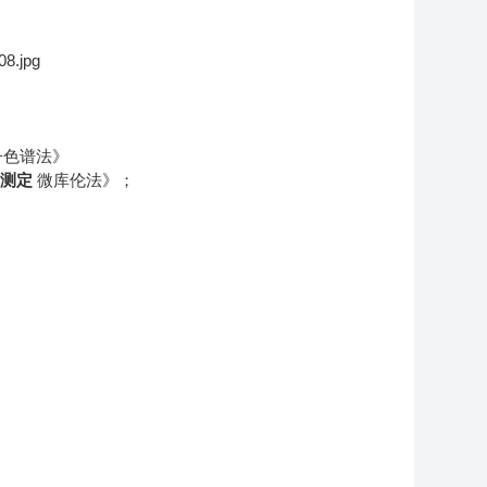
子色谱法》
的测定
微库伦法》；