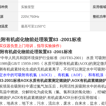
器种类
实验室型
应用领
?源
220V,?50Hz
整机功
烧温度
最高可至1150°C
附有机卤化物前处理装置83 -2001标准
买仪器负责上门培训，指导实验操作）
附有机卤化物前处理装置83 -2001标准
“中华人民共和国环境保护行业标准（HJ/T83-2001） 水质 可吸附
:1989及GB/T 15959-1995《 水
质可吸附有机卤素(AOX)的测定微
测有机卤素转化生成的
无机卤素离子，不但可以测定水中可吸附
定水中的可吸附有机氯（AOCI）、有机氟（AOF）、和有机溴（
83-2001标准AOX水质有机卤素测定燃烧炉,AOX有机卤素燃烧
炭填装在吸附柱中通过氮气加压后，利用活性炭吸附水中的有机
高温中燃烧、分解转化为卤化氢（氟、氯和溴的氢化物），经碱
X燃烧炉,AOX有机卤素燃烧炉,有机卤素AOX分析仪
应用领域：
水，地表水，地下水，污水，流出水，废水，自来水，盐水，处