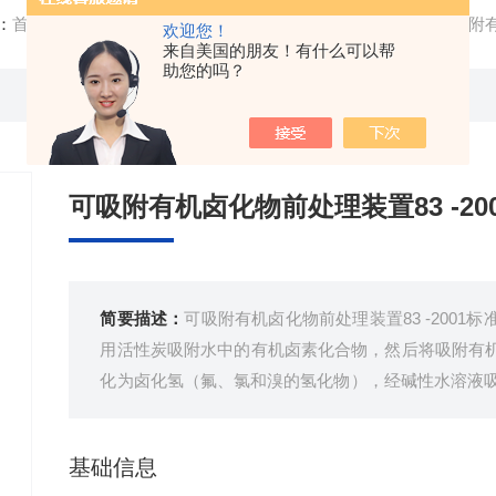
：
首页
/
产品中心
/
燃烧炉
/
前处理设备
/ 有机卤素AOX可吸附有
欢迎您！
来自美国的朋友！有什么可以帮
助您的吗？
可吸附有机卤化物前处理装置83 -20
简要描述：
可吸附有机卤化物前处理装置83 -200
用活性炭吸附水中的有机卤素化合物，然后将吸附有
化为卤化氢（氟、氯和溴的氢化物），经碱性水溶液吸
炉
基础信息