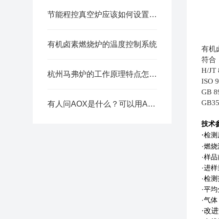
节能程控真空炉应该如何设置温度？让专业人士来教你！
有机卤素燃烧炉的温度控制系统
有机
符合
H/J
杭州马弗炉的工作原理特点怎么样呢
ISO 
GB 
GB3
有人问AOX是什么？可以用AOX有机卤素燃烧炉吗
技术
检测
·
·燃
·样
·进
·检
·平
·气
·改