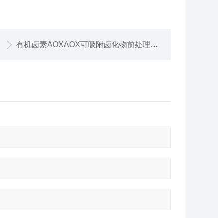
有机卤素AOXAOX可吸附卤化物前处理装置83 -2001标准