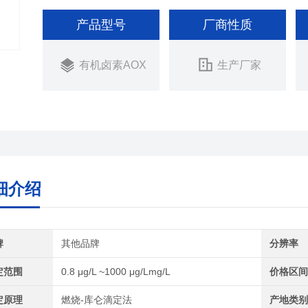
产品型号
厂商性质
有机卤素AOX
生产厂家
细介绍
牌
其他品牌
分辨率
定范围
0.8 μg/L ~1000 μg/Lmg/L
价格区
定原理
燃烧-库仑滴定法
产地类