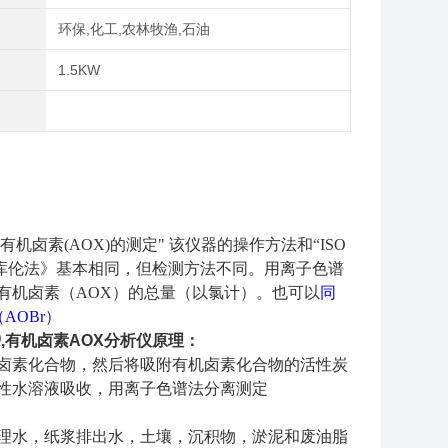
域
环保,化工,农林牧渔,石油
率
1.5KW
有机卤素(AOX)的测定"
该仪器的操作方法
和“ISO
库伦法》
基本相同，但检测方法不同。用离子色谱
有机卤素（AOX）的总量（以氯计）。也可以
同
AOBr）
炉,有机卤素AOX分析仪
原理：
卤素化合物，然后将吸附有机卤素化合物的活性炭
性水溶液吸收，用离子色谱法分离测定
理水，纸浆排出水，土壤，沉积物，淤泥和废油脂