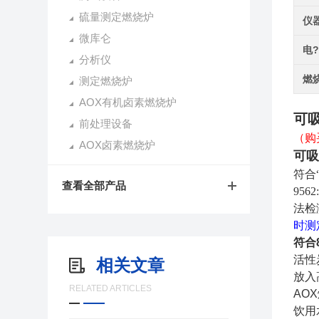
硫量测定燃烧炉
仪
微库仑
电
分析仪
燃
测定燃烧炉
AOX有机卤素燃烧炉
可吸
前处理设备
（购
AOX卤素燃烧炉
可吸
符合
查看全部产品
9562
法检
时测
符合
活性
相关文章
放入
RELATED ARTICLES
AO
饮用