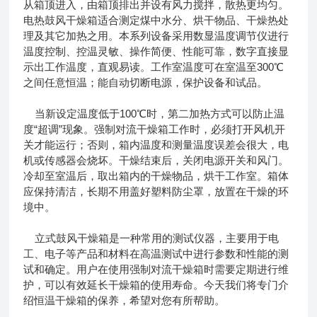
从箱顶进入，由箱顶排出并设有风力搅拌，散热更均匀。
电热鼓风干燥箱适合测定煤中水分、烘干物品、干燥热处
理及其它加热之用。本系列设备采用数显温度调节仪进行
温度控制、控温灵敏、操作简便、性能可靠，数字直接显
示出工作温度，直观易读。工作室温度可在室温至300℃
之间任意恒温；能自动切断电源，保护设备和试品。
当新设定温度低于100℃时，第二加热方式可以防止温
度“超调”现象。强制对流干燥箱工作时，必须打开风机开
关才能运行；否则，箱内温度和测量温度误差会很大，电
机或传感器会烧坏。干燥结束后，关闭电源开关和风门。
冷却至室温后，取出箱内的干燥物品，烘干工作室。箱体
应保持清洁，长期不用盖好塑料防尘罩，放置在干燥的环
境中。
立式鼓风干燥箱是一种常用的测试仪器，主要用于电
工、电子等产品和材料在高温测试中进行参数和性能的测
试和确定。用户在使用强制对流干燥箱时需要定期进行维
护，可以有效延长干燥箱的使用寿命。今天我们将专门介
绍恒温干燥箱的保养，希望对您有所帮助。