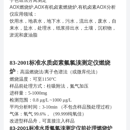
子色谱法分离测定
AOX燃烧炉,AOX有机卤素燃烧炉,有机卤素AOX分析
仪
应用领域：
饮用水，地表水，地下水，污水，流出水，废水，自
来水，盐水，处理水，纸浆排出水，土壤，沉积物，
淤泥和废油脂
83-2001标准水质卤素氟氯溴测定仪燃烧
炉
：高温燃烧法/离子色谱法（或微库伦法）
燃烧温度：可至1150°C
样品前处理方式：柱吸附法，氮气加压
进样量：5-1000mg
检测范围：0.8 μg/L ~1000 μg/L
平均分析时间：3-10min （不包含样品预处理过程）
气体：氧气 99.6%，（99.999纯氧佳）
改进型样品舟，可直接注入样品
83-2001标准水质氟氯溴测定仪前处理燃烧炉