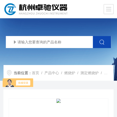
当前位置：
首页
/
产品中心
/
燃烧炉
/
测定燃烧炉
/ 有机卤素AOX83-2001标准水质氟氯溴测定仪前处理燃烧炉