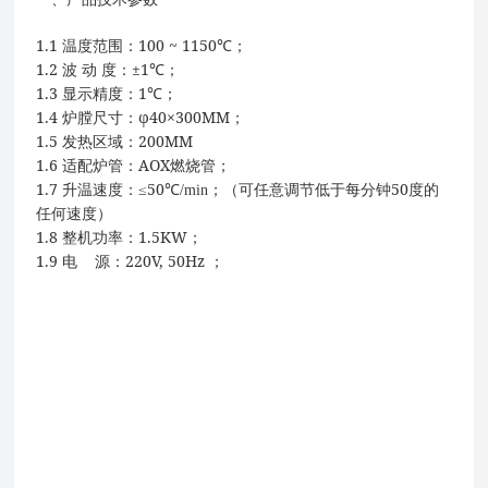
1.1
100 ~ 1150
温度范围：
℃
；
1.2
±1
波
动
度：
℃
；
1.3
1
显示精度：
℃
；
1.4
φ40×300MM
炉膛尺寸：
；
1.5
200MM
发热区域：
1.6
AOX
适配炉管：
燃烧管；
1.7
≤50
50
升温速度：
℃
/min
；（可任意调节低于每分钟
度的
任何速度）
1.8
1.5KW
整机功率：
；
1.9
220V, 50Hz
电
源：
；