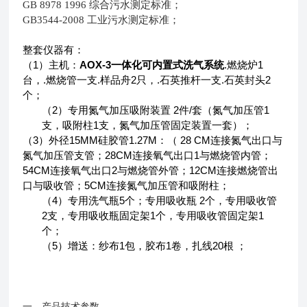
GB 8978 1996 综合污水测定标准；
GB3544-2008 工业污水测定标准；
整套仪器有：
1
AOX-3
.
1
（
）主机：
一体化可内置式洗气系统
燃烧炉
.
.
2
.
.
2
台，
燃烧管一支
样品舟
只，
石英推杆一支
石英封头
个；
2
2
/
1
（
）专用
氮气加压吸附装置
件
套（氮气加压管
1
支，吸附柱
支，氮气加压管固定装置一套）；
3
15MM
1.27M
28 CM
（
）外径
硅胶管
：（
连接氮气出口与
28CM
1
氮气加压管支管；
连接氧气出口
与燃烧管内管；
54CM
2
12CM
连接氧气出口
与燃烧管外管；
连接燃烧管出
5CM
口与吸收管；
连接氮气加压管和吸附柱；
4
5
2
（
）专用洗气瓶
个；
专用
吸收瓶
个，
专用
吸收管
2
1
1
支，
专用
吸收瓶固定架
个，
专用
吸收管固定架
个；
5
1
1
20
（
）增送：纱布
包，胶布
卷，
扎
线
根
；
一、产品技术参数