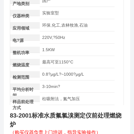
国产
产地类别
实验室型
仪器种类
环保,化工,农林牧渔,石油
应用领域
220V,?50Hz
电?源
1.5KW
整机功率
最高可至1150°C
燃烧温度
0.8?μg/L?~1000?μg/L
检测范围
3-10min?
平均分析时
间
柱吸附法，氮气加压
样品前处理
方式
83-2001标准水质氟氯溴测定仪前处理燃烧
炉
（购买仪器负责上门培训，指导实验操作）