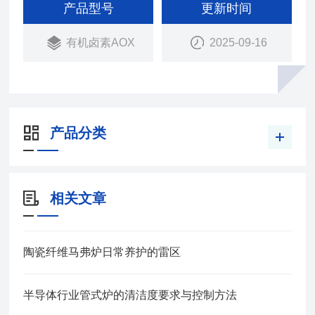
化氢（氟、氯和溴的氢化物），经碱性水溶液吸收，
产品型号
更新时间
用离子色谱法分离测定有机卤素AOX燃烧炉，符
有机卤素AOX
2025-09-16
合“中华人民共和国环境保护行业标准（HJ/T83-200
1） 水质 可吸附有机卤素（AOX）的测定" 该仪器的
操作方法
产品分类
相关文章
陶瓷纤维马弗炉日常养护的雷区
半导体行业管式炉的清洁度要求与控制方法