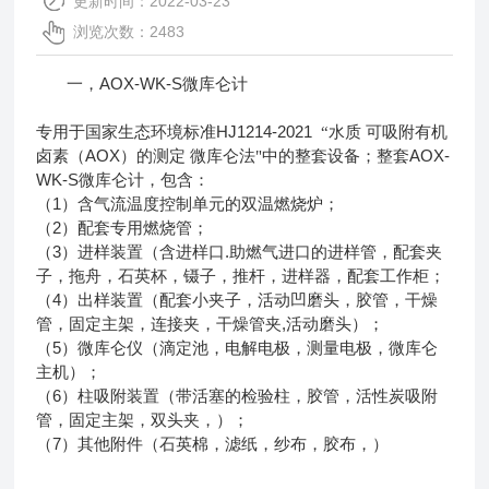
更新时间：2022-03-23
浏览次数：2483
一，AOX-WK-S
微库仑计
HJ1214-2021
专用于国家生态环境标准
“水质
可吸附有机
AOX
AOX-
卤素（
）的测定
微库仑法"中的整套设备；整套
WK-S
微库仑计，包含：
1
（
）含气流温度控制单元的双温燃烧炉；
2
（
）配套专用燃烧管；
3
.
（
）进样装置（含进样口
助燃气进口的进样管，配套夹
子，拖舟，石英杯，镊子，推杆，进样器，配套工作柜；
4
（
）出样装置（配套小夹子，活动凹磨头，胶管，干燥
,
管，固定主架，连接夹，干燥管夹
活动磨头）；
5
（
）微库仑仪（滴定池，电解电极，测量电极，微库仑
主机）；
6
（
）柱吸附装置（带活塞的检验柱，胶管，活性炭吸附
管，固定主架，双头夹，）；
7
（
）其他附件（石英棉，滤纸，纱布，胶布，）