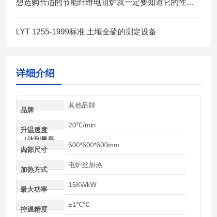
想选购合适的节能纤维电阻炉就一定要知道它的性能特点和技术参数
LYT 1255-1999标准 土壤全硫的测定设备
详细介绍
其他品牌
品牌
20℃/min
升温速度
（达到最高
600*600*600mm
温）
内部尺寸
电炉丝加热
加热方式
15KWkW
最大功率
±1℃℃
控温精度