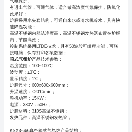
气氛保护。
有进出气管，可通气体，适合做高浓度气氛保护，防氧化
效果好；
炉膛采用水夹套结构，可通自来水或冷水机冷水，具有快
速降温功能；
高温不锈钢内胆洁净度高，高温不锈钢发热器布置在炉膛
内，节能高效；
控制系统采用LTDE技术，具有50波段可编程功能，可联
接电脑，保存打印各项数据；
箱式气氛炉
产品技术参数：
温度范围：100~100℃
波动度：±3℃；
显示精度：1℃；
炉膛尺寸：600x600x600mm；
升温速度：≤20℃/min；
整机功率：15KW；
电源：380V；50Hz；
炉膛材料：310S高温不锈钢；
发热元件：高温不锈钢发热管；
KSX3-666真空箱式气氛炉产品结构：