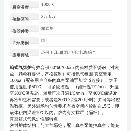
1000℃
最高温度
2万-5万
价格区间
箱式炉
仪器种类
国产
产地类别
环保,化工,能源,电子/电池,综合
应用领域
箱式气氛炉
有效容积 60*60*60cm 内箱材质不锈钢（对灰
尘、颗粒有要求，严格控制）可接氮气氛围 真空暂定
100pa（配备用户自备的真空泵油泵加管道连接）；炉子
使用温度按500℃，可多段控温，（如升温1℃/min，升温
至300℃保温3h，然后再次升温1℃/min，至400℃保温3h
再冷却这种需要；或者是200℃保温200小时）并可导出控
温数据。另外温场均匀性要求有效空间内控制在±5℃，即
该体积内温差10℃以内。炉内有支撑层（隔板）。
真空箱式气氛炉性能特点
密封炉体结构，与大气隔绝，配上真空泵能抽真空，能充