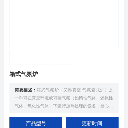
箱式气氛炉
简要描述：
箱式气氛炉（又称真空 气氛箱式炉）是
一种可在真空环境或可控气氛（如惰性气体、还原性
气体、氧化性气体）下进行加热处理的设备，核心优
势是隔绝空气、精准控温、避免氧化,氮化 , 碳化，
广泛应用于需要高精度热处理、材料合成或纯度控制
产品型号
更新时间