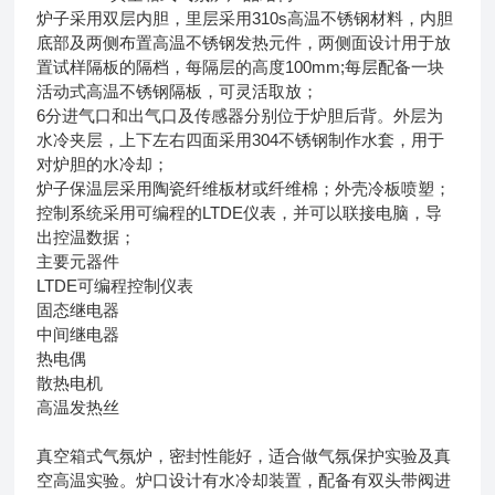
炉子采用双层内胆，里层采用310s高温不锈钢材料，内胆
底部及两侧布置高温不锈钢发热元件，两侧面设计用于放
置试样隔板的隔档，每隔层的高度100mm;每层配备一块
活动式高温不锈钢隔板，可灵活取放；
6分进气口和出气口及传感器分别位于炉胆后背。外层为
水冷夹层，上下左右四面采用304不锈钢制作水套，用于
对炉胆的水冷却；
炉子保温层采用陶瓷纤维板材或纤维棉；外壳冷板喷塑；
控制系统采用可编程的LTDE仪表，并可以联接电脑，导
出控温数据；
主要元器件
LTDE可编程控制仪表
固态继电器
中间继电器
热电偶
散热电机
高温发热丝
真空箱式气氛炉，密封性能好，适合做气氛保护实验及真
空高温实验。炉口设计有水冷却装置，配备有双头带阀进