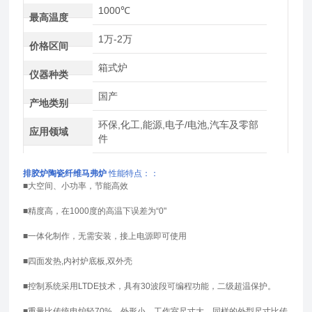
1000℃
最高温度
1万-2万
价格区间
箱式炉
仪器种类
国产
产地类别
环保,化工,能源,电子/电池,汽车及零部
应用领域
件
排胶炉陶瓷纤维马弗炉
性能特点：：
■大空间、小功率，节能高效
■精度高，在1000度的高温下误差为“0"
■一体化制作，无需安装，
接上电源
即可使用
■四面发热,内衬炉底板,双外壳
■控制系统采用LTDE技术，具有30波段可编程功能，二级超温保护。
■重量比传统电炉轻70%，外形小，工作室尺寸大，同样的外型尺寸比传