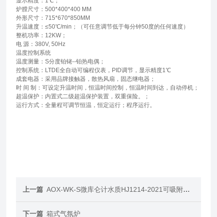
显示精度：1℃；
炉膛尺寸：500*400*400 MM
外形尺寸：715*670*850MM
升温速度：≤50℃/min；（可任意调节低于每分钟50度的任何速度）
整机功率：12KW；
电 源：380V, 50Hz
温度控制系统
温度测量：S分度铂铑--铂热电偶；
控制系统：LTDE全自动可编程仪表，PID调节，显示精度1℃
成套电器：采用品牌接触器，散热风扇，固态继电器；
时 间 制：可设定升温时间，恒温时间控制，恒温时间到达，自动停机；
超温保护：内置式二级超温保护装置，双重保险。；
运行方式：全量程可调节恒温，恒定运行；程序运行。
上一篇
AOX-WK-S微库仑计水质HJ1214-2021可吸附有机卤素分析仪
下一篇
箱式气氛炉