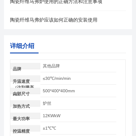
陶瓷纤维马弗炉使用的正确方法和注意事项
陶瓷纤维马弗炉应该如何正确的安装使用
详细介绍
其他品牌
品牌
≤30℃/min/min
升温速度
（达到最高
500*400*400mm
温）
内部尺寸
炉丝
加热方式
12KWkW
最大功率
±1℃℃
控温精度