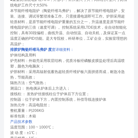
统电炉工作尺寸大50%
本节能纤维电阻炉（陶瓷纤维马弗炉），解决了原节能纤维电阻炉，安
装、连接、调试等繁琐准备工作。只需接通电源即可工作。炉胆采用超
轻质材料，是原节能纤维电阻炉重量的五分之一，升温速度是原节能纤
维电阻炉的三倍（速度可调）。控制系统采用LTDE技术，全自动智能化
控制，具有30段编程，曲线升温、自动恒温、自动关机，及保证某一点
温度正确的PID功能。是大专院校，科研单位，工矿企业，实验室理想的
高温炉；
排胶炉陶瓷纤维马弗炉
度
度详细资料：
炉体结构及用料
炉壳材料：外箱壳采用双层结构，优质冷板经磷酸皮膜盐处理后高温喷
塑，颜色为电脑灰 ；
炉胆材料：采用高辐射低蓄热超轻质纤维炉板六面拼搭而成，耐急冷急
热，节能高效；
隔热方法：空气散热；
测温口： 热电偶从炉体后上方进入；
接线柱:： 发热炉丝接线柱位于炉体后下方位置；
控制器：位于炉体下方，内置控制系统，补偿导线连接炉体
加热元件：高温电阻丝；
整机重量：约206KG
标准包装：木箱
产品技术参数
温度范围：100 ~ 1000℃；
波 动 度：±1℃；