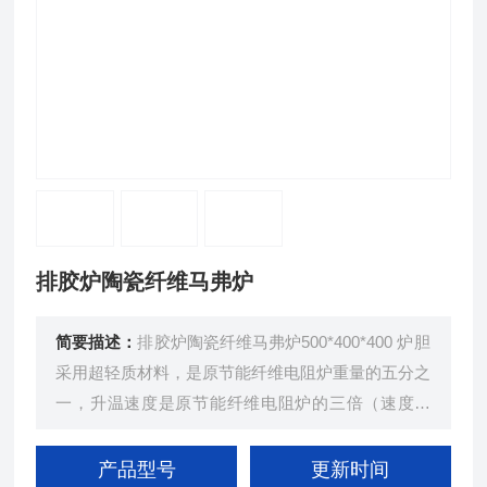
排胶炉陶瓷纤维马弗炉
简要描述：
排胶炉陶瓷纤维马弗炉500*400*400 炉胆
采用超轻质材料，是原节能纤维电阻炉重量的五分之
一，升温速度是原节能纤维电阻炉的三倍（速度可
调）。控制系统采用LTDE技术，全自动智能化控
制，具有30段编程，曲线升温、自动恒温、自动关
产品型号
更新时间