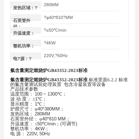
280MM
发热区域：?
?φ40*810?MM
石英管外
径：
?≤50℃/min
升温速度：
?4KW
整机功率：
220V,?50Hz
电?源：?
氟含量测定燃烧炉GB43352-2023标准
氟含量测定燃烧炉GB43352-2023标准
标准里面6.2.2 标准
的氟含量测试前处理装置 包含冷凝装置等设备
产品技术参数
100 ~ 1300
温度范围：
℃；
1
波
动
度：
±
℃；
1
显示精度：
℃；
40*380MM
炉膛尺寸：
φ
；
280MM
发热区域：
40*810 MM
石英管外径：
φ
；
50
/min
(
)
升温速度：
≤
℃
；
可调节
4KW
整机功率：
；
220V, 50Hz
电
源：