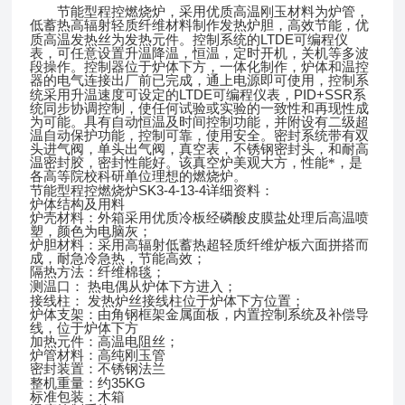
节能型程控燃烧炉，采用优质高温刚玉材料为炉管，
低蓄热高辐射轻质纤维材料制作发热炉胆，高效节能，优
LTDE
质高温发热丝为发热元件。控制系统的
可编程仪
表，可任意设置升温降温，恒温，定时开机，关机等多波
段操作。控制器位于炉体下方，一体化制作，炉体和温控
器的电气连接出厂前已完成，通上电源即可使用，控制系
LTDE
PID+SSR
统采用升温速度可设定的
可编程仪表，
系
统同步协调控制，使任何试验或实验的一致性和再现性成
为可能。具有自动恒温及时间控制功能，并附设有二级超
温自动保护功能，控制可靠，使用安全。密封系统带有双
头进气阀，单头出气阀，真空表，不锈钢密封头，和耐高
温密封胶，密封性能好。该真空炉美观大方，性能*，是
各高等院校科研单位理想的燃烧炉。
SK3-4-13-4
节能型程控燃烧炉
详细资料：
炉体结构及用料
炉壳材料：外箱采用优质冷板经磷酸皮膜盐处理后高温喷
塑，颜色为电脑灰；
炉胆材料：采用高辐射低蓄热超轻质纤维炉板六面拼搭而
成，耐急冷急热，节能高效；
隔热方法：纤维棉毯；
测温口：
热电偶从炉体下方进入；
接线柱：
发热炉丝接线柱位于炉体下方位置；
炉体支架：由角钢框架金属面板，内置控制系统及补偿导
线，位于炉体下方
加热元件：高温电阻丝；
炉管材料：高纯刚玉管
密封装置：不锈钢法兰
35KG
整机重量：约
标准包装：木箱