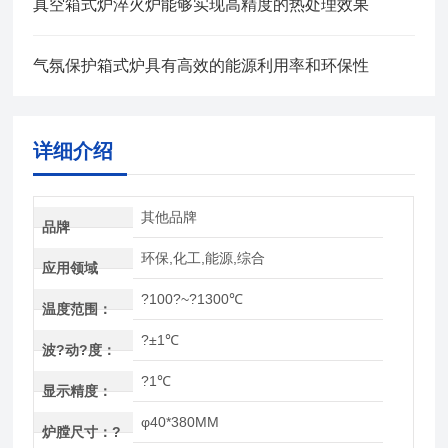
真空箱式炉淬火炉能够实现高精度的热处理效果
气氛保护箱式炉具有高效的能源利用率和环保性
详细介绍
其他品牌
品牌
环保,化工,能源,综合
应用领域
?100?~?1300℃
温度范围：
?±1℃
波?动?度：
?1℃
显示精度：
φ40*380MM
炉膛尺寸：?