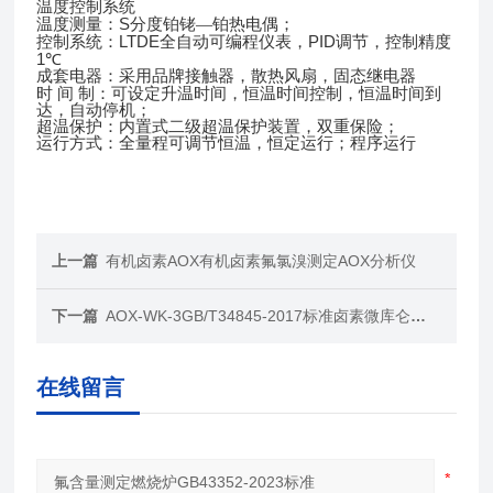
温度控制系统
S
温度测量：
分度铂铑—铂热电偶；
LTDE
PID
控制系统：
全自动可编程仪表，
调节，控制精度
1
℃
成套电器：采用品牌接触器，散热风扇，固态继电器
时
间
制：可设定升温时间，恒温时间控制，恒温时间到
达，自动停机；
超温保护：内置式二级超温保护装置，双重保险；
运行方式：全量程可调节恒温，恒定运行；程序运行
上一篇
有机卤素AOX有机卤素氟氯溴测定AOX分析仪
下一篇
AOX-WK-3GB/T34845-2017标准卤素微库仑测定
在线留言