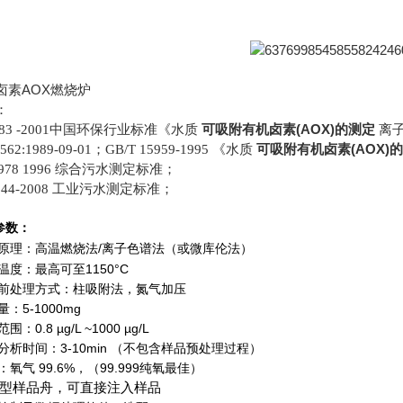
卤素AOX燃烧炉
：
可吸附有机卤素(AOX)的测定
T 83 -2001中国环保行业标准《水质
离
可吸附有机卤素(AOX)
9562:1989-09-01；GB/T 15959-1995 《水质
8978 1996 综合污水测定标准；
544-2008 工业污水测定标准；
参数：
原理：高温燃烧法
/
离子色谱法（或微库伦法）
烧温度：最高可至
1150°C
品前处理方式：柱吸附法，氮气加压
样量：
5-1000mg
测范围：
0.8 µg/L ~1000 µg/L
均分析时间：
3-10min
（
不包含样品预处理过程
）
体：氧气
99.6%
，（
99.999
纯氧最佳）
进型样品
舟，可直接注入样品