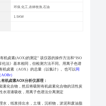
域
环保,化工,农林牧渔,石油
率
1.5KW
有机卤素(AOX)的测定"
该仪器的操作方法
和“ISO
库伦法》
基本相同，但检测方法不同。用离子色谱
有机卤素（AOX）的总量（以氯计）。也可以
同
AOBr）
炉,有机卤素AOX分析仪
原理：
卤素化合物，然后将吸附有机卤素化合物的活性炭
性水溶液吸收，用离子色谱法分离测定
理水，纸浆排出水，土壤，沉积物，淤泥和废油脂