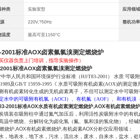
器种类
实验室型
应用领
?源
220V,?50Hz
整机功
烧温度
最高可至1150°C
3 -2001标准AOX卤素氟氯溴测定燃烧炉
买仪器负责上门培训，指导实验操作）
 -2001标准AOX卤素氟氯溴测定燃烧炉
“中华人民共和国环境保护行业标准（HJ/T83-2001） 水质 可吸附
:1989及GB/T 15959-1995《 水
质可吸附有机卤素(AOX)的测定微
测有机卤素转化生成的
无机卤素离子，不但可以测定水中可吸附
定水中的可吸附有机氯（AOCI）、有机氟（AOF）、和有机溴（
83-2001标准AOX水质有机卤素测定燃烧炉,AOX有机卤素燃烧
炭填装在吸附柱中通过氮气加压后，利用活性炭吸附水中的有机
高温中燃烧、分解转化为卤化氢（氟、氯和溴的氢化物），经碱
X燃烧炉,AOX有机卤素燃烧炉,有机卤素AOX分析仪
应用领域：
水，地表水，地下水，污水，流出水，废水，自来水，盐水，处