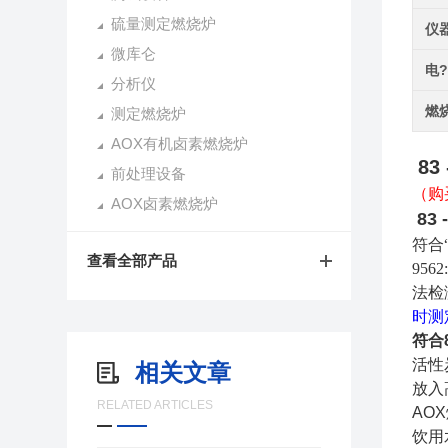
硫量测定燃烧炉
仪
微库仑
电
分析仪
燃
测定燃烧炉
AOX有机卤素燃烧炉
8
前处理设备
（购
AOX卤素燃烧炉
83
符合
查看全部产品
9562
法检
时测
符合
活性
相关文章
放入
RELATED ARTICLES
AO
饮用