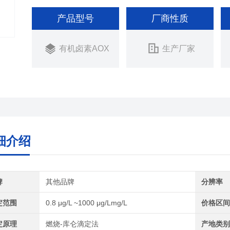
产品型号
厂商性质
有机卤素AOX
生产厂家
细介绍
牌
其他品牌
分辨率
定范围
0.8 μg/L ~1000 μg/Lmg/L
价格区
定原理
燃烧-库仑滴定法
产地类