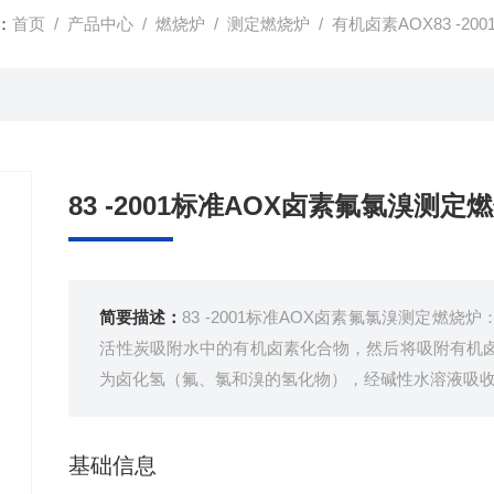
：
首页
/
产品中心
/
燃烧炉
/
测定燃烧炉
/ 有机卤素AOX83 -2
83 -2001标准AOX卤素氟氯溴测定
简要描述：
83 -2001标准AOX卤素氟氯溴测定燃
活性炭吸附水中的有机卤素化合物，然后将吸附有机
为卤化氢（氟、氯和溴的氢化物），经碱性水溶液吸收
基础信息