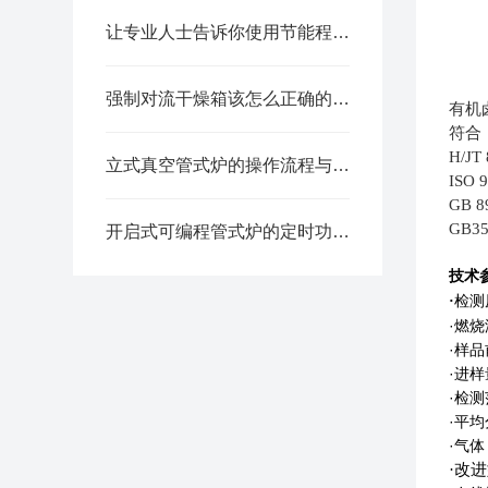
让专业人士告诉你使用节能程控真空炉的好处都有哪些
强制对流干燥箱该怎么正确的操作
有机
符合
H/J
立式真空管式炉的操作流程与维护要点
ISO 
GB 
GB3
开启式可编程管式炉的定时功能怎么用？3分钟就能学会！
技术
检测
·
·燃
·样
·进
·检
·平
·气
·改