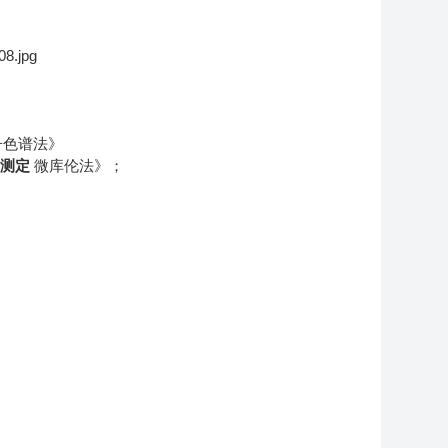
子色谱法》
的测定
微库伦法》；