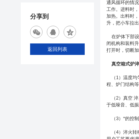
通风循环的情
工作。进料时
分享到
加热。出料时
升，把小车拉
在炉体下部设
闭机构和装料
返回列表
打开时，切断
真空箱式炉
（1）温度均
程、炉门结构
（2）真空 淬
于低噪音、低
（3）*的控制
（4）淬火转
用户工艺要求