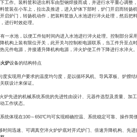
况下工作。装料筐和进出料车由型钢焊接而成，并进行水平重心调整
，料筐装在小车上，拉出及推进，进入炉体下部时，炉门开启而转扬
，开启炉门，转扬机动作，把装料筐放入水池进行淬火处理，然后把
出，进行时效处理。
有一水池，以便工件短时间内进入水池进行淬火处理。控制部分采用
升降机构上装有限位开关，此开关与控制柜电源联系，当工件升至点
加热元件电源，并接通升降机构电源，淬火炉使工件下降进行水淬火
淬火炉
设备的结构特点
匀度实现用户要求的温度均匀度，是以循环风机、导风罩板、炉膛结
等关联设计来保证。
火炉先进的机械系统系统的先进性由设计、元器件选型及质量、加
振动工作状态。
系统体现在100～650℃均可实现精确控温、系统稳定可靠、操作
移时间迅速、可调真空淬火炉炉底对开式炉门、倍速升降机构、先进
调整。