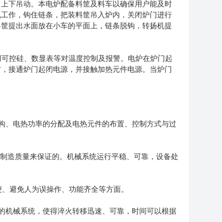
，上下吊动。本电炉配备料筐及料车以确保用户能及时
机工作，钩住链条，把装料筐吊入炉内，关闭炉门进行
料筐提出水面放在小车的平面上，链条脱钩，转扬机提
可控硅、数显表等对温度控制及报警。电炉在炉门起
时，接通炉门起闭电源，并接触加热元件电源。当炉门
。
构、电热功率的分配及电热元件的布置、控制方式与过
工制造质量来保证的。机械系统运行平稳、可靠，设备处
简便、避免人为误操作、功能齐全等方面。
的机械系统，使得淬火转移迅速、可靠，时间可以根据