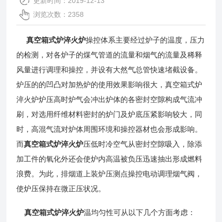
更新时间：2019-12-13
浏览次数：2358
真空箱式炉淬火炉
操控体系主要经过炉子的温度，压力
的检测，对各炉子的煤气管道的流量和烟气的流量及稀释
风量进行调理和操控，并设有大然气总管快速堵截设备。
炉压的的凹凸对加热炉的使用效果影响很大，真空箱式炉
淬火炉炉压高时炉气会冲出炉体的各密封空隙构成气流冲
刷，对选用纤维材料密封的炉门及炉底压紧影响较大，同
时，高混气流对炉体周围环境和操控器材也会形成影响。
而
真空箱式炉淬火炉
压低时冷空气从密封空隙吸入，除添
加工件的氧化外还会使炉内高温被负压迅速抽出形成燃料
浪费。为此，排烟道上装炉压测点操控电动调理烟气阀，
使炉压保持在微正压状况。
真空箱式炉淬火炉
温均匀性可从以下几个方面考虑：