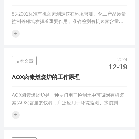
护方法
83-2001标准有机卤素测定仪在环境监测、化工产品质量
控制等领域发挥着重要作用，准确检测有机卤素含量对
于保障生态环境和产品质量至关重要。一、常见故障
+
（一）进样系统故障​进样不畅：表现为样品无法正常进
入仪器进行分析，可能是进样针堵塞、进样管路弯折或
堵塞等原因导致。进样针长期使用后，样品中的杂质可
能会在其内部沉积，造成堵塞；进样管路若受到外力挤
2024
技术文章
12-19
压或内部有杂质残留，也会影响样品的输送。​进样量不
准确：这会影响检测结果的重复性和准确性。可能是因
AOX卤素燃烧炉的工作原理
为进样泵的流量不稳定、进样针的刻度不准...
AOX卤素燃烧炉是一种专门用于检测水中可吸附有机卤
素(AOX)含量的仪器，广泛应用于环境监测、水质测
试、化工、制药等领域，用于评估水中有机卤素的污染
+
程度。工作原理：AOX卤素燃烧炉的基本工作原理是高
温燃烧氧化。将含有有机卤素的水样置于炉内，通常需
要先经过预处理，如通过吸附剂(如活性炭或硅藻土)吸附