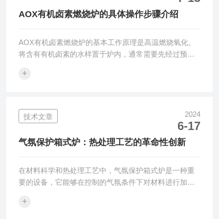
性质。淬火过程中，工件通常被转移到一个充满保护气
AOX有机卤素燃烧炉的具体操作步骤介绍
体（如氮气）的室内，以防止氧化和过度冷却。真空箱
式...
AOX有机卤素燃烧炉的基本工作原理是高温燃烧氧化。
将含有有机卤素的水样置于炉内，通常需要先经过预处
理，如通过吸附剂（如活性炭或硅藻土）吸附浓缩有机
+
物。然后将吸附有样品的吸附剂放入燃烧炉中，在高温
（通常在900°C到1100°C之间）和富含氧气的环境下燃
烧。有机物质在高温下被氧化，有机卤素转化为卤离
子。广泛应用于环境监测、水质测试、化工、制药等领
2024
技术文章
6-17
域，用于评估水中有机卤素的污染程度。AOX有机卤素
燃烧炉的主要组件：1.燃烧炉：提供高温环境，确保有
气氛保护箱式炉：热处理工艺的革命性创新
机物氧化。2.温度控制系统：精确控...
在材料科学和热处理工艺中，气氛保护箱式炉是一种重
要的设备，它能够在控制的气氛条件下对材料进行加热
处理，以改善材料的性能和质量。这种炉子的设计和应
+
用代表了热处理工艺的一项革命性创新。气氛保护箱式
炉的设计特点：1.气氛控制：采用先进的气氛控制系