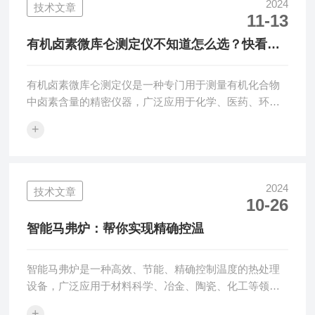
浓缩有机物。然后将吸附有样品的吸附剂放入燃烧炉
2024
技术文章
11-13
中，在高温(通常在900°C到1150°C之间)和富含氧气的环
境下燃烧。有机物质在高温下被氧化，有机卤素转化为
有机卤素微库仑测定仪不知道怎么选？快看过
卤离子。随后，这些卤离子可...
来
有机卤素微库仑测定仪是一种专门用于测量有机化合物
中卤素含量的精密仪器，广泛应用于化学、医药、环境
监测等领域。基于微库仑分析法，通过电化学反应实现
+
对卤素元素的定量分析。有机卤素微库仑测定仪的结构
组成：1.电解池：是进行电化学反应的核心部件，通常
由阳极、阴极和电解质溶液组成。2.发生器：产生恒定
电流，驱动电解反应进行。3.指示电极：用于监测电解
2024
技术文章
10-26
过程中的电位变化，常见的有参比电极和指示电极。4.
滴定管：精确控制加入电解液的量，保证反应的准确进
智能马弗炉：帮你实现精确控温
行。5.控制系统：包括微处理器和相关软件...
智能马弗炉是一种高效、节能、精确控制温度的热处理
设备，广泛应用于材料科学、冶金、陶瓷、化工等领
域。它具有如下特点：1.高效节能：智能马弗炉采用先
+