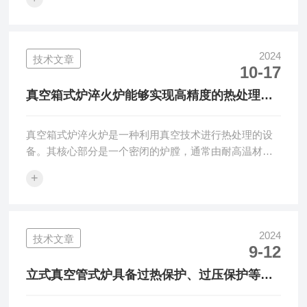
进的加热技术和保温材料，具有优异的节能效果。2.精
确控温：采用微处理器作为控制中心，结合PID控制算法
和自适应控制技术，能够实现对温度的精确控制。3.多
功能性：智能马弗炉具有多种加热程序，如快速灰化、
2024
技术文章
10-17
缓慢灰化、挥发分、罗加指数、粘结指数等，满足不同
实验和生产需求。4.操作简便：配备液晶显示屏和触摸
真空箱式炉淬火炉能够实现高精度的热处理效
键盘，具有自动程序和自选程序，操作者可...
果
真空箱式炉淬火炉是一种利用真空技术进行热处理的设
备。其核心部分是一个密闭的炉膛，通常由耐高温材料
制成。炉膛内部设有加热元件和温度控制系统，用于对
+
工件进行加热和保温。同时，炉膛外部还设有真空泵和
管道系统，用于抽取炉膛内的空气和其他气体，形成真
空环境。在真空环境下，工件表面的氧化皮和油污等杂
质会被迅速挥发或分解，从而减少了工件表面的污染和
2024
技术文章
9-12
氧化。同时，由于真空环境下的热传导效率较高，工件
内部的热量能够更均匀地传递到表面，从而实现快速加
立式真空管式炉具备过热保护、过压保护等安
热和冷却。这种热处理方式能够显著提高金属材料的
全功能
力...