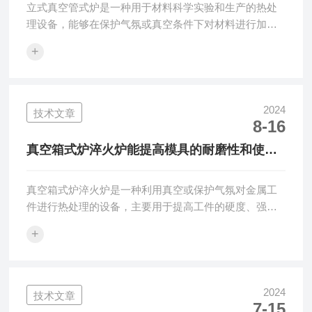
立式真空管式炉是一种用于材料科学实验和生产的热处
理设备，能够在保护气氛或真空条件下对材料进行加
热、烧结、退火等处理。立式结构使得炉体占地面积
+
小，同时便于物料的装卸和气体的排放。通过电阻加热
元件（如钨丝、钼丝或石墨加热元件）产生高温，对炉
管内的工件进行加热。在真空条件下，炉内气体分子稀
少，有利于金属的提纯和化合物的还原。保护气氛则可
2024
技术文章
8-16
以防止材料在高温下氧化。立式真空管式炉的结构特
点：1.立式结构：炉体垂直布置，减少占地面积，便于
真空箱式炉淬火炉能提高模具的耐磨性和使用
操作和维护。2.真空系统：配备真空泵和真空计，能够
寿命
实...
真空箱式炉淬火炉是一种利用真空或保护气氛对金属工
件进行热处理的设备，主要用于提高工件的硬度、强度
和耐磨性。与传统的淬火工艺相比，真空淬火能够减少
+
工件的氧化和脱碳现象，保持工件表面的光洁度，同时
提高淬火后的尺寸精度和机械性能。通过将工件置于真
空环境中，然后加热至适当的温度并保温一定时间，使
工件内部的组织结构发生变化。随后，通过迅速冷却
2024
技术文章
7-15
（淬火）来固定这些变化，从而获得所需的物理和化学