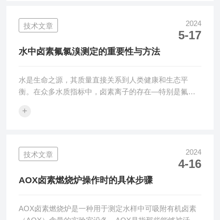
统，确保炉内气氛的稳定和纯净，满足不同材料的热处
理要求。2.温度均匀：炉体设计优化，保证温度在炉腔
2024
技术文章
5-17
内的均匀分布，提高热处理的一致性。3.高效节能：采
用高性能的保温材料和加热元件，降低能耗，提高热效
水中卤素氟氯溴测定的重要性与方法
率。4.操作简便：集成自动化的控制系统，简化...
水是生命之源，其质量直接关系到人类健康和生态平
衡。在众多水质指标中，卤素离子的存在—特别是氟、
氯和溴—对环境监测和日常饮用水安全具有重大意义。
+
本文将探讨水中卤素（氟、氯、溴）的测定重要性、常
用方法、应用范围以及相关的仪器维护和数据分析技
巧。卤素离子在自然界中的分布极为广泛，它们在水体
中的存在对于公共健康具有双重影响。一方面，适量的
2024
技术文章
4-16
氟有助于预防龋齿，而氯则是常用的消毒剂，能够保障
供水安全；另一方面，过高浓度的氟可能导致地方性氟
AOX卤素燃烧炉操作时的具体步骤
中毒，氯的过量使用可能产生致癌的消毒副产品，而溴
的浓...
AOX卤素燃烧炉是一种用于测定水样中可吸附有机卤素