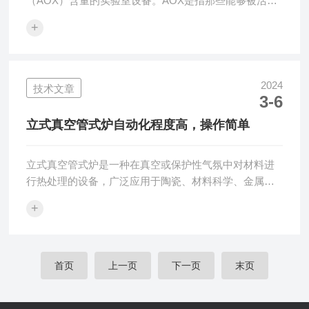
（AOX）含量的实验室设备。AOX是指那些能够被活性
炭吸附的有机卤化物，它们通常来源于工业废水，包括
+
一些难以生物降解的有机污染物，如农药、药物残留、
消毒副产品等。由于这些物质对环境和人体健康可能产
生负面影响，监测和控制AOX的排放是非常重要的。工
作原理是通过高温燃烧将水样中的有机卤素化合物转化
2024
技术文章
3-6
为卤化氢气体，然后通过吸附剂（通常是活性炭）吸
附，再通过热解作用将吸附的卤化氢气体转化为卤素离
立式真空管式炉自动化程度高，操作简单
子，最后通过微库仑滴定或其他分析方法测定卤...
立式真空管式炉是一种在真空或保护性气氛中对材料进
行热处理的设备，广泛应用于陶瓷、材料科学、金属、
化工、纳米技术等领域的实验和生产。能够提供高温条
+
件并保持较高的温度均匀性和稳定性，适用于材料的烧
结、退火、热处理、新材料的研发等工艺过程。主要由
加热元件、炉管、密封系统、温控系统、真空系统以及
电源等部分组成。工作时，将样品放置在炉管内部的坩
首页
上一页
下一页
末页
埚或支架上，通过加热元件加热炉管，从而对样品进行
加热处理。真空系统用于抽出炉内的气体，形成低压或