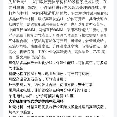
为加热元件，采用双层壳体结构和50段程序控温系统，在
需对粉末、颗粒、小件物料进行连续高温处理的领域，主
打均匀翻料、密闭环境适配的优势。
管式炉炉膛采用氧化铝
多晶体纤维材料，镶嵌高温发热丝，炉体可开启，具有快速冷
却的功能，炉管标配采用等径石英管，也可选配异型石英
管、
中间直径
100MM
，两端直径
60MM
，采用不锈钢法兰密封，用
浮子流量计控制进气流量；可多路气体混合（根据需要可另配
气体混合器）；该炉具有炉体可开启，可倾斜，炉管可旋转，
及温场均衡、表面温度低、升降温度速率快、节能等优点，是
高校、科研院所、工矿企业做高温烧结、高温除杂、
CVD
实
验、退火用的理想产品
.
氧化铝多晶体纤维固化炉膛，保温性能好，可抽真空，可多路
气体混合；
智能化程序控温系统，电阻丝加热，可开启可旋转；
可配高温异形石英管，可轮流使用；
外形美观大方、结构设计合理，使用方便，安全可靠
采用减速电机，使炉管控制在约每分钟
9
转的转速；
采用电动推杆，炉子可倾斜角度
15
度
大管径旋转管式炉
炉体结构及用料
炉壳材料：外箱采用优质冷板经磷酸皮膜盐处理后高温喷塑，
颜色为电脑灰；