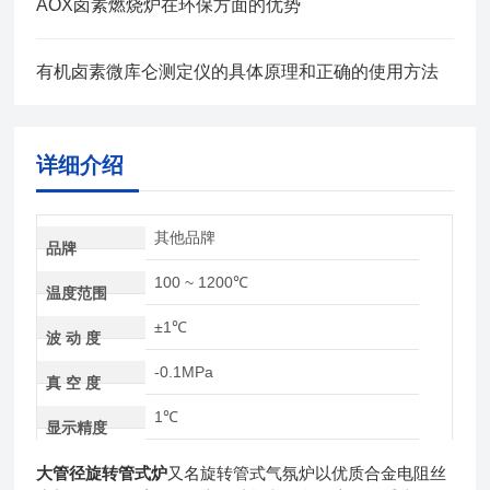
AOX卤素燃烧炉在环保方面的优势
有机卤素微库仑测定仪的具体原理和正确的使用方法
详细介绍
其他品牌
品牌
100 ~ 1200℃
温度范围
±1℃
波 动 度
-0.1MPa
真 空 度
1℃
显示精度
大管径旋转管式炉
又名旋转管式气氛炉以优质合金电阻丝