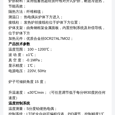
炉胆材料：采用低蓄热超轻质纤维对开式炉胆，耐急冷急热，
节能高效；
隔热方法：纤维棉毯；
测温口： 热电偶从炉体下方进入；
接线柱： 发热炉丝接线柱位于炉体下方位置；
炉体支架：由角钢框架金属面板，内置控制系统及补偿导线，
位于炉体下方
加热元件：
优质合金丝
0CR27AL7MO2
；
产品技术参数
温度范围：
100 ~ 1200
℃；
波 动 度： ±
1
℃；
真 空 度：
-0.1MPa
；
显示精度：
1
℃；
电源电压：
220V, 50Hz
炉子可倾斜角度
15
度；
升温速度： ≤
30
℃
/min
；（可任意调节低于每分钟
30
度的任何
速度）
温度控制系统
温度测量：
S
分度铂佬热电偶；
控制系统：
LTDE
全自动可编程仪表，
PID
调节，控制精度
1
℃