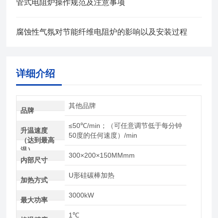
管式电阻炉操作规范及注意事项
腐蚀性气氛对节能纤维电阻炉的影响以及安装过程
详细介绍
其他品牌
品牌
≤50℃/min；（可任意调节低于每分钟
升温速度
50度的任何速度）/min
（达到最高
温）
300×200×150MMmm
内部尺寸
U形硅碳棒加热
加热方式
3000kW
最大功率
1℃