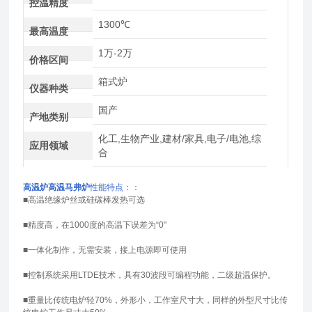
控温精度
1300℃
最高温度
1万-2万
价格区间
箱式炉
仪器种类
国产
产地类别
化工,生物产业,建材/家具,电子/电池,综
应用领域
合
高温炉高温马弗炉
性能特点：：
■高温绝缘炉丝或硅碳棒发热可选
■精度高，在1000度的高温下误差为“0"
■一体化制作，无需安装，
接上电源
即可使用
■控制系统采用LTDE技术，具有30波段可编程功能，二级超温保护。
■重量比传统电炉轻70%，外形小，工作室尺寸大，同样的外型尺寸比传