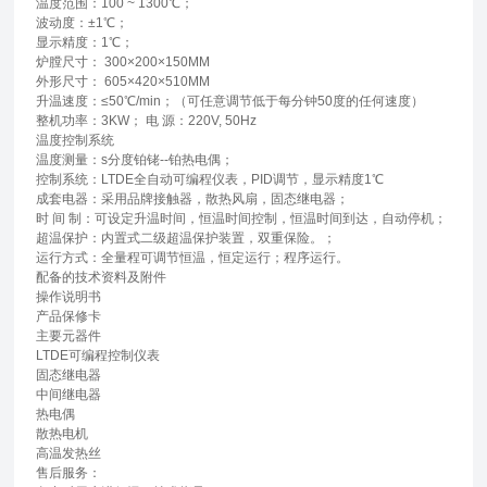
温度范围：100 ~ 1300℃；
波动度：±1℃；
显示精度：1℃；
炉膛尺寸： 300×200×150MM
外形尺寸： 605×420×510MM
升温速度：≤50℃/min；（可任意调节低于每分钟50度的任何速度）
整机功率：3KW； 电 源：220V, 50Hz
温度控制系统
温度测量：s分度铂铑--铂热电偶；
控制系统：LTDE全自动可编程仪表，PID调节，显示精度1℃
成套电器：采用品牌接触器，散热风扇，固态继电器；
时 间 制：可设定升温时间，恒温时间控制，恒温时间到达，自动停机；
超温保护：内置式二级超温保护装置，双重保险。；
运行方式：全量程可调节恒温，恒定运行；程序运行。
配备的技术资料及附件
操作说明书
产品保修卡
主要元器件
LTDE可编程控制仪表
固态继电器
中间继电器
热电偶
散热电机
高温发热丝
售后服务：