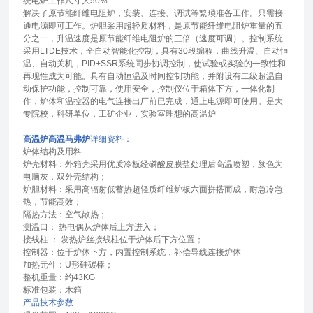
统电炉工作尺寸大50%
解决了原节能纤维电阻炉，安装、连接、调试等繁琐准备工作。只需接
通电源即可工作。炉胆采用超轻质材料，是原节能纤维电阻炉重量的五
分之一，升温速度是原节能纤维电阻炉的三倍（速度可调）。控制系统
采用LTDE技术，全自动智能化控制，具有30段编程，曲线升温、自动恒
温、自动关机，PID+SSR系统同步协调控制，使试验或实验的一致性和
再现性成为可能。具有自动恒温及时间控制功能，并附设有二级超温自
动保护功能，控制可靠，使用安全，控制仪位于箱体下方，一体化制
作，炉体和温控器的电气连接出厂前已完成，通上电源即可使用。是大
专院校，科研单位，工矿企业，实验室理想的高温炉
高温炉高温马弗炉
详细资料：
炉体结构及用料
炉壳材料：外箱壳采用优质冷板经磷酸皮膜盐处理后高温喷塑，颜色为
电脑灰，双外壳结构；
炉胆材料：采用高辐射低蓄热超轻质纤维炉板六面拼搭而成，耐急冷急
热，节能高效；
隔热方法：空气散热；
测温口： 热电偶从炉体后上方进入；
接线柱:： 发热炉丝接线柱位于炉体后下方位置；
控制器：位于炉体下方，内置控制系统，补偿导线连接炉体
加热元件：U形硅碳棒；
整机重量：约43KG
标准包装：木箱
产品技术参数