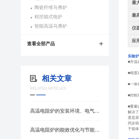
最
陶瓷纤维马弗炉
最
程控箱式电炉
智能高温马弗炉
仪
应
查看全部产品
实验炉
■升温
■精度
相关文章
■一体
RELATED ARTICLES
■控制
■重量
高温电阻炉的安装环境、电气安全与操作防护要求
解决了
度是原
同步协
于箱体
高温电阻炉的能效优化与节能设计说明