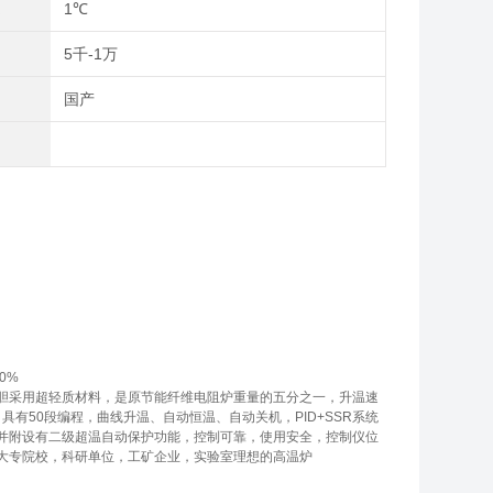
度
1℃
间
5千-1万
别
国产
0%
胆采用超轻质材料，是原节能纤维电阻炉重量的五分之一，升温速
有50段编程，曲线升温、自动恒温、自动关机，PID+SSR系统
并附设有二级超温自动保护功能，控制可靠，使用安全，控制仪位
大专院校，科研单位，工矿企业，实验室理想的高温炉