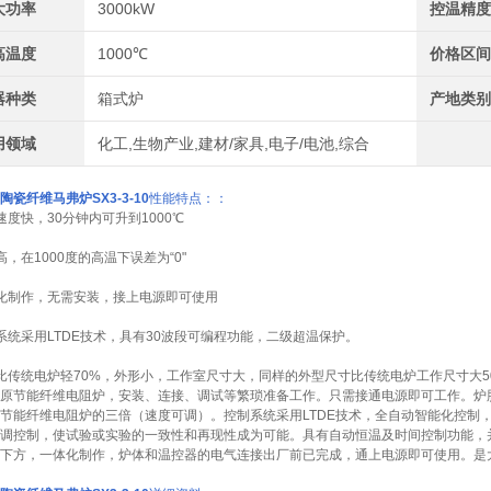
大功率
3000kW
控温精
高温度
1000℃
价格区
器种类
箱式炉
产地类
用领域
化工,生物产业,建材/家具,电子/电池,综合
陶瓷纤维马弗炉
SX3-3-10
性能特点：：
速度快，30分钟内可升到1000℃
高，在1000度的高温下误差为“0"
化制作，无需安装，
接上电源
即可使用
系统采用LTDE技术，具有30波段可编程功能，二级超温保护。
比传统电炉轻70%，外形小，工作室尺寸大，同样的外型尺寸比传统电炉工作尺寸大5
原节能纤维电阻炉，安装、连接、调试等繁琐准备工作。只需接通电源即可工作。炉
节能纤维电阻炉的三倍（速度可调）。控制系统采用LTDE技术，全自动智能化控制，具
调控制，使试验或实验的一致性和再现性成为可能。具有自动恒温及时间控制功能，
下方，一体化制作，炉体和温控器的电气连接出厂前已完成，通上电源即可使用。是