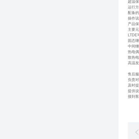
超温保
运行方
配备的
操作说
产品保
主要元
LTD
固态继
中间继
热电偶
散热电
高温发
售后服
负责对
及时提
提供设
接到客