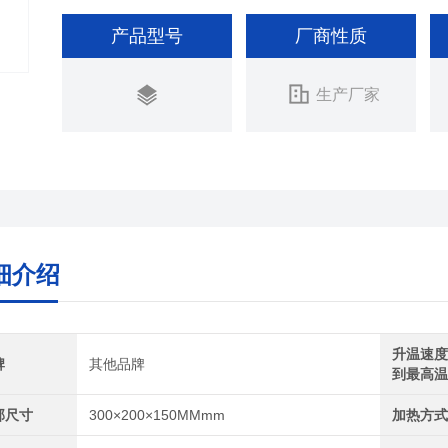
产品型号
厂商性质
生产厂家
细介绍
升温速
牌
其他品牌
到最高
部尺寸
300×200×150MMmm
加热方