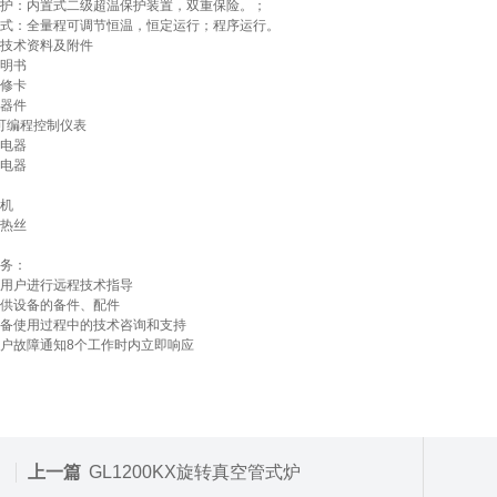
护：内置式二级超温保护装置，双重保险。；
式：全量程可调节恒温，恒定运行；程序运行。
技术资料及附件
明书
修卡
器件
E可编程控制仪表
电器
电器
机
热丝
务：
用户进行远程技术指导
供设备的备件、配件
备使用过程中的技术咨询和支持
户故障通知8个工作时内立即响应
上一篇
GL1200KX旋转真空管式炉