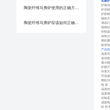
实验炉
炉体结
陶瓷纤维马弗炉使用的正确方法和注意事项
炉壳材
炉胆材
隔热方
陶瓷纤维马弗炉应该如何正确的安装使用
测温口
接线柱
控制器
加热元
整机重
标准包
产品技
温度范围
波动度
显示精
炉膛尺寸
外形尺寸
升温速
整机功
电 源：
温度控
温度测
控制系
成套电
时 间