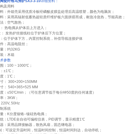
陶瓷纤维马弗炉
SX3-3-10
详细资料：
构及用料
料：外箱壳采用优质冷板经磷酸皮膜盐处理后高温喷塑，颜色为电脑灰；
料：采用高辐射低蓄热超轻质纤维炉板六面拼搭而成，耐急冷急热，节能高效；
法：空气散热；
： 热电偶从炉体后上方进入；
:： 发热炉丝接线柱位于炉体后下方位置；
：位于炉体下方，内置控制系统，补偿导线连接炉体
件：高温电阻丝；
量：约32KG
装：木箱
术参数
：100 ~ 1000℃；
：±1℃；
度：1℃；
： 300×200×150MM
： 540×365×525 MM
度：≤50℃/min；（可任意调节低于每分钟50度的任何速度）
率：3KW；
220V, 50Hz
制系统
量：K分度镍铬--镍硅热电偶；
统：LTDE全自动可编程仪表，PID调节，显示精度1℃
器：采用品牌接触器，散热风扇，固态继电器；
 制：可设定升温时间，恒温时间控制，恒温时间到达，自动停机；