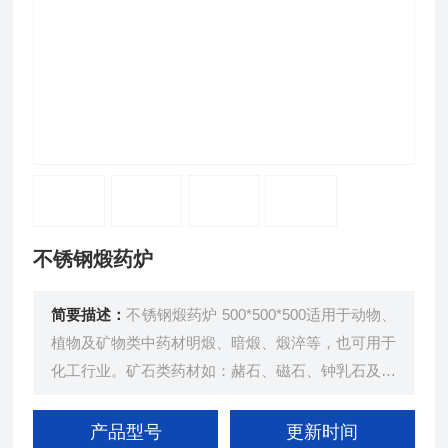
不锈钢煅药炉
简要描述：
不锈钢煅药炉 500*500*500适用于动物、
植物及矿物类中药材明煅、暗煅、煅淬等，也可用于
化工行业。矿石类药材如：赭石、磁石、钟乳石及贝
类药材如：牡蛎、珍珠母等煅制红透、酥脆。 375L
煅药炉为推车式结构，具有装料方便，煅料多的特
产品型号
更新时间