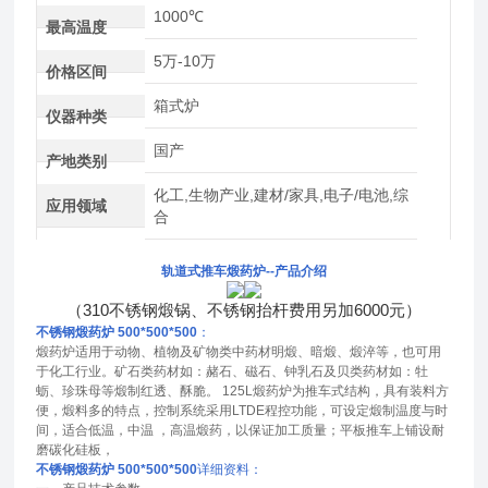
1000℃
最高温度
5万-10万
价格区间
箱式炉
仪器种类
国产
产地类别
化工,生物产业,建材/家具,电子/电池,综
应用领域
合
轨道式推车煅药炉--产品介绍
（310不锈钢煅锅、不锈钢抬杆费用另加6000元）
不锈钢煅药炉
500*500*500
：
煅药炉适用于动物、植物及矿物类中药材明煅、暗煅、煅淬等，也可用
于化工行业。矿石类药材如：赭石、磁石、钟乳石及贝类药材如：牡
蛎、珍珠母等煅制红透、酥脆。 125L煅药炉为推车式结构，具有装料方
便，煅料多的特点，控制系统采用LTDE程控功能，可设定煅制温度与时
间，适合低温，中温 ，高温煅药，以保证加工质量；平板推车上铺设耐
磨碳化硅板，
不锈钢煅药炉
500*500*500
详细资料：