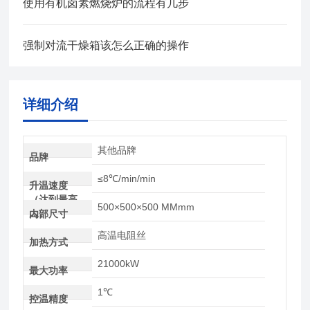
使用有机卤素燃烧炉的流程有几步
强制对流干燥箱该怎么正确的操作
详细介绍
其他品牌
品牌
≤8℃/min/min
升温速度
（达到最高
500×500×500 MMmm
温）
内部尺寸
高温电阻丝
加热方式
21000kW
最大功率
1℃
控温精度