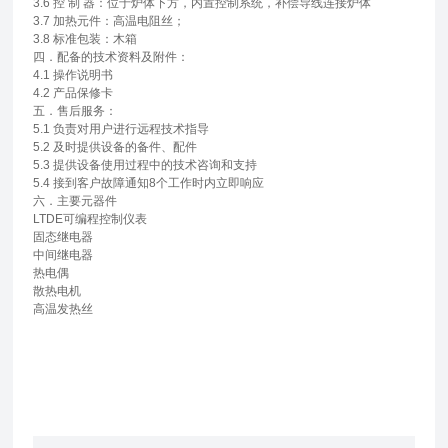
3.6 控 制 器：位于炉体下方，内置控制系统，补偿导线连接炉体
3.7 加热元件：高温电阻丝；
3.8 标准包装：木箱
四．配备的技术资料及附件：
4.1 操作说明书
4.2 产品保修卡
五．售后服务：
5.1 负责对用户进行远程技术指导
5.2 及时提供设备的备件、配件
5.3 提供设备使用过程中的技术咨询和支持
5.4 接到客户故障通知8个工作时内立即响应
六．主要元器件
LTDE可编程控制仪表
固态继电器
中间继电器
热电偶
散热电机
高温发热丝