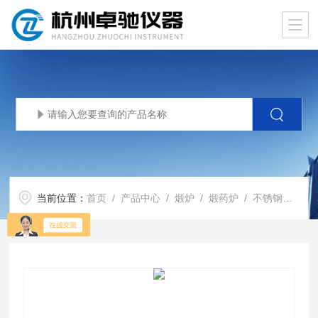
当前位置：
首页
/
产品中心
/
煅炉
/
煅药炉
/ 不锈钢煅药炉