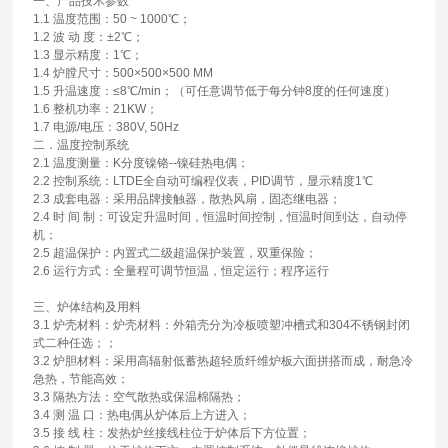
一、产品技术参数
1.1 温度范围：50 ~ 1000℃；
1.2 波 动 度：±2℃；
1.3 显示精度：1℃；
1.4 炉膛尺寸：500×500×500 MM
1.5 升温速度：≤8℃/min；（可任意调节低于每分钟8度的任何速度）
1.6 整机功率：21KW；
1.7 电源/电压：380V, 50Hz
二．温度控制系统
2.1 温度测量：K分度镍铬--镍硅热电偶；
2.2 控制系统：LTDE全自动可编程仪表，PID调节，显示精度1℃
2.3 成套电器：采用品牌接触器，散热风扇，固态继电器；
2.4 时 间 制：可设定升温时间，恒温时间控制，恒温时间到达，自动停
机；
2.5 超温保护：内置式二级超温保护装置，双重保险；
2.6 运行方式：全量程可调节恒温，恒定运行；程序运行
三、炉体结构及用料
3.1 炉壳材料：炉壳材料：外箱壳分为冷板喷塑冲槽式和304不锈钢封闭
式二种任选；；
3.2 炉胆材料：采用高辐射低蓄热超轻质纤维炉板六面拼搭而成，耐急冷
急热，节能高效；
3.3 隔热方法：空气散热或保温棉隔热；
3.4 测 温 口：热电偶从炉体后上方进入；
3.5 接 线 柱：发热炉丝接线柱位于炉体后下方位置；