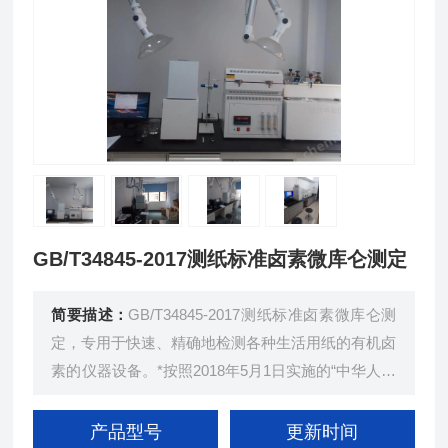
GB/T34845-2017测纸标准卤素微库仑测定
简要描述：
GB/T34845-2017测纸标准卤素微库仑测
定，专用于快速、精确地检测各种生活用纸的有机卤
素的仪器设备。*按照2018年5月1日实施的“中华人民
共和国国家标准GB/T34845-2017生活用纸可吸附有
机卤素（AOX）的测定"标准；
产品型号
更新时间