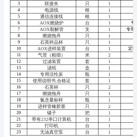
3
联接夹
只
1
4
电源线
根
1
5
通信连接线
根
1
6
AOX
燃烧炉
台
1
专
7
AOX
裂解管
支
1
专用
8
燃烧拖舟
只
1
9
石英样品杯
只
1
10
AOX
进样装置
台
1
定制
11
气管（粗细）
米
2
12
过滤装置
套
1
13
滤纸
盒
1
14
专用活性炭
瓶
1
15
使用说明书
.
合格证
套
1
16
石英杯
只
2
17
燃烧拖舟
只
1
18
氯含量标样
瓶
1
19
进样管橡胶塞
只
2
20
镊子
把
1
21
带有
232
串口计算机
台
1
22
打印机
台
1
23
无油真空泵
台
1