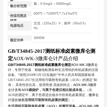
围
氯：0.5mg/L～5000mg/L
氯分析范围
500℃～?1000℃?,?±1%±5℃
控温范围及
精度
交流（220±22）V，频率（50±0.5）
电源电压
Hz
3000W
额定功率
GB/T34845-2017测纸标准卤素微库仑测
定
AOX-WK-3
微库仑计产品介绍
GB/T34845-2017测纸标准卤素微库仑测定
AOX-WK-3
微库仑
计
，专用于快速、精确地检测各种生活用纸的有机卤素的仪器
设备。*按照
2018
年
5
月
1
日实施的“中华人民共和国国家标准
GB/T34845-2017
生活用纸可吸附有机卤素（
AOX
）的测定"标
AOX-WK-3
微库
准；
具有性价比高，使用简便
.
高效的特点；
仑计含有
AOX
燃烧炉，与离子色谱仪相比较成本低，
（在
微库仑
AOX
的测定中，离子色谱适合做水中的有机卤素测定，
计适合做
生活用纸可吸附有机卤素的测定
）；
AOX-WK-3
微
生活用纸可吸附有机卤素（
AOX
）的测定设备
---