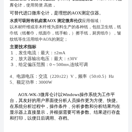
库仑计
，使用简便
.
高效，
可替代进口微库仑计，是理想的
AOX
测定仪器。
水质可吸附有机卤素AOX 测定微库伦仪
应用领域：
以木材纤维或非木纤维为原料生产的各种纸，包括卫生纸，纸
巾纸（纸餐巾，纸面巾，纸手帕，）擦手纸，厨房纸巾），皱
纹纸等生活用纸中
AOX
的测定；
主要技术指标
１﹑发生电流：最大：±2mA
２﹑放大器输出电压：最大：±30V
３﹑给定偏压范围：0～500mv,连续可调
4
、电源电压：交流（220±22）V，频率（50±0.5）Hz
5
、额定功率：3000W
AOX-WK-3
微库仑计以
Windows
操作系统为工作平
台，其友好的用户界面使分析人员操作更为方便、快捷。
在系统分析过程中，操作条件﹑分析参数和分析结果均在
显示器上直接显示，并根据需要可将参数、结果进行存盘
和打印，以便日后调用、存档。