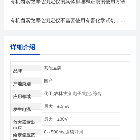
有机卤素微库仑测定仪的具体原理和正确的使用方法
有机卤素微库仑测定仪不需要使用有害化学试剂，对环境友好
详细介绍
其他品牌
品牌
国产
产地类别
化工,农林牧渔,电子/电池,综合
应用领域
最大：±2mA
发生电流
最大：±30V
放大器输出
电压
0～500mv,连续可调
给定偏压范