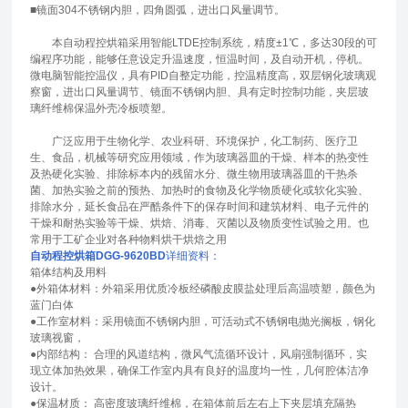
■镜面304不锈钢内胆，四角圆弧，进出口风量调节。
本自动程控烘箱采用智能LTDE控制系统，精度±1℃，多达30段的可
编程序功能，能够任意设定升温速度，恒温时间，及自动开机，停机。
微电脑智能控温仪，具有PID自整定功能，控温精度高，双层钢化玻璃观
察窗，进出口风量调节、镜面不锈钢内胆、具有定时控制功能，夹层玻
璃纤维棉保温外壳冷板喷塑。
广泛应用于生物化学、农业科研、环境保护，化工制药、医疗卫
生、食品，机械等研究应用领域，作为玻璃器皿的干燥、样本的热变性
及热硬化实验、排除标本内的残留水分、微生物用玻璃器皿的干热杀
菌、加热实验之前的预热、加热时的食物及化学物质硬化或软化实验、
排除水分，延长食品在严酷条件下的保存时间和建筑材料、电子元件的
干燥和耐热实验等干燥、烘焙、消毒、灭菌以及物质变性试验之用。也
常用于工矿企业对各种物料烘干烘焙之用
自动程控烘箱DGG-9620BD
详细资料：
箱体结构及用料
●外箱体材料：外箱采用优质冷板经磷酸皮膜盐处理后高温喷塑，颜色为
蓝门白体
●工作室材料：采用镜面不锈钢内胆，可活动式不锈钢电抛光搁板，钢化
玻璃视窗，
●内部结构： 合理的风道结构，微风气流循环设计，风扇强制循环，实
现立体加热效果，确保工作室内具有良好的温度均一性，几何腔体洁净
设计。
●保温材质： 高密度玻璃纤维棉，在箱体前后左右上下夹层填充隔热