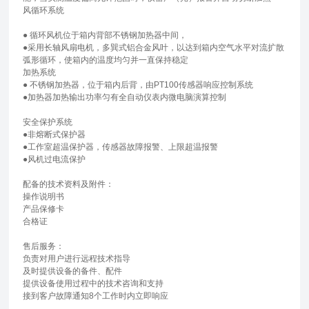
风循环系统
● 循环风机位于箱内背部不锈钢加热器中间，
●采用长轴风扇电机，多巽式铝合金风叶，以达到箱内空气水平对流扩散
弧形循环，使箱内的温度均匀并一直保持稳定
加热系统
● 不锈钢加热器，位于箱内后背，由PT100传感器响应控制系统
●加热器加热输出功率匀有全自动仪表内微电脑演算控制
安全保护系统
●非熔断式保护器
●工作室超温保护器，传感器故障报警、上限超温报警
●风机过电流保护
配备的技术资料及附件：
操作说明书
产品保修卡
合格证
售后服务：
负责对用户进行远程技术指导
及时提供设备的备件、配件
提供设备使用过程中的技术咨询和支持
接到客户故障通知8个工作时内立即响应