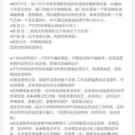
●密封方式： 箱门与工作室采用耐高温的高涨性硅橡胶密封条，以确保
工作室之密封，箱门内板为不锈钢制成。箱门的位置设一个双层钢化玻
璃观察窗，透明隔热，用以观察箱内试样的变化。箱体背部设有一个进
气孔和一个安全通风孔，并可通过面板旋钮调节风口的大小。
●测 温 口： PT100传感器从箱体后方进入；
●接 线 柱:： 发热元件接线柱位于箱体后下方位置；
●控 制 器：位于箱体左侧，内置控制系统；
●发热元件：不锈钢加热器
温度控制系统及特点
●个性化程序设计，LTDE可编程系统，可预设30段可编程序，实现温度
的预约定时运行或步移、阶梯式的编程运行.
● PT100高响应性热传感器与环境扫描微处理芯片，构成高精度、高智
能的控温特性.
内置温度校正器，能调节温度的微小误差. 工作温度偏离设定温度时，可
自动报警，具有加热器失控自动断电保护
●具有断电恢复功能，当外部电源恢复供应时，设备能自动按原设定程序
快速恒温. 具备参数记忆功能，能避免繁琐设定，自动停止、定时运行、
来电恢复、参数记忆、参数密码保护、温度显示校正
设定定时功能，段从1分钟到9999分钟*30段的任意设定工作时间，定时
终点时即关闭设定显示窗口. （温度到达启动时间，时间到达，自动关
机）
●设定参数和实际参数均能清晰显示. LED清晰显示设定温度、实测温
度、定时时间，各参数显示可见，具有模块化设计的上限温度跟踪功
能，当实测温度偏离允许范围时，仪器声（光）报警并自动切断加热