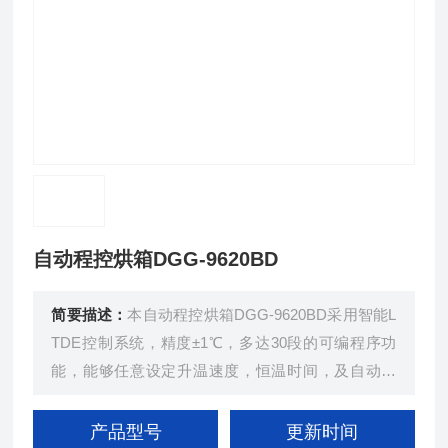
自动程控烘箱DGG-9620BD
简要描述：
本自动程控烘箱DGG-9620BD采用智能L
TDE控制系统，精度±1℃，多达30段的可编程序功
能，能够任意设定升温速度，恒温时间，及自动开
机，停机。微电脑智能控温仪，具有PID自整定功
能，控温精度高，双层钢化玻璃观察窗，进出口风量
产品型号
更新时间