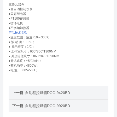
主要元器件
●全自动控制仪表
●固态继电器
●PT100传感器
●循环电机
●不锈钢加热器
产品技术参数
●温度范围：室温+10～300℃；
● 波 动 度：±1℃；
● 显示精度：1℃；
● 工作室尺寸：600*800*1300MM
● 外形近似尺寸：860*945*1690MM
●升温速度：≤5℃/min；
●整机功率：4800W；
●电 源：380V/50H；
上一篇
自动程控烘箱DGG-9420BD
下一篇
自动程控烘箱DGG-9920BD