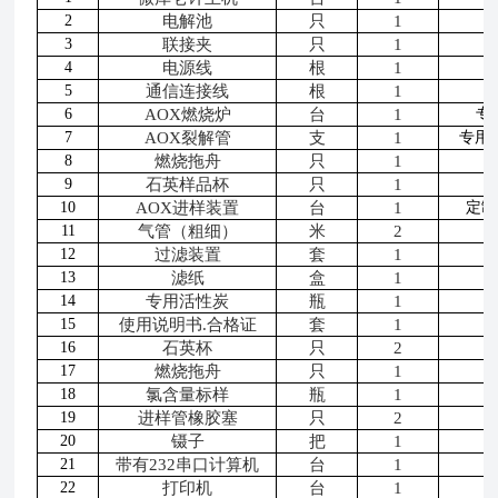
2
电解池
只
1
3
联接夹
只
1
4
电源线
根
1
5
通信连接线
根
1
6
AOX
燃烧炉
台
1
专
7
AOX
裂解管
支
1
专用
8
燃烧拖舟
只
1
9
石英样品杯
只
1
10
AOX
进样装置
台
1
定制
11
气管（粗细）
米
2
12
过滤装置
套
1
13
滤纸
盒
1
14
专用活性炭
瓶
1
15
使用说明书
.
合格证
套
1
16
石英杯
只
2
17
燃烧拖舟
只
1
18
氯含量标样
瓶
1
19
进样管橡胶塞
只
2
20
镊子
把
1
21
带有
232
串口计算机
台
1
22
打印机
台
1