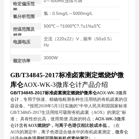
0～500mv,连续可调
给定偏压范
围
氯：0.5mg/L～5000mg/L
氯分析范围
500℃～?1000℃?,?±1%±5℃
控温范围及
精度
交流（220±22）V，频率（50±0.5）
电源电压
Hz
3000W
额定功率
GB/T34845-2017标准卤素测定燃烧炉微
库仑
AOX-WK-3
微库仑计产品介绍
GB/T34845-2017标准卤素测定燃烧炉微库仑
AOX-WK-3
微库
仑计
，专用于快速、精确地检测各种生活用纸的有机卤素的仪
器设备。*按照
2018
年
5
月
1
日实施的“中华人民共和国国家标准
GB/T34845-2017
生活用纸可吸附有机卤素（
AOX
）的测定"标
AOX-WK-3
微库
准；
具有性价比高，使用简便
.
高效的特点；
仑计含有
AOX
燃烧炉，与离子色谱仪相比较成本低，
（在
微库仑
AOX
的测定中，离子色谱适合做水中的有机卤素测定，
计适合做
生活用纸可吸附有机卤素的测定
）；