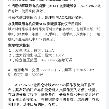
AOX-WK-3
微
生活用纸可吸附有机卤素（
AOX
）的测定设备
---
库仑计
，使用简便
.
高效，
可替代进口微库仑计，是理想的
AOX
测定仪器。
水质可吸附有机卤素AOX 测定微库伦仪
应用领域：
以木材纤维或非木纤维为原料生产的各种纸，包括卫生纸，纸
巾纸（纸餐巾，纸面巾，纸手帕，）擦手纸，厨房纸巾），皱
纹纸等生活用纸中
AOX
的测定；
主要技术指标
１﹑发生电流：最大：±2mA
２﹑放大器输出电压：最大：±30V
３﹑给定偏压范围：0～500mv,连续可调
4
、电源电压：交流（220±22）V，频率（50±0.5）Hz
5
、额定功率：3000W
AOX-WK-3
微库仑计以
Windows
操作系统为工作平
台，其友好的用户界面使分析人员操作更为方便、快捷。
在系统分析过程中，操作条件﹑分析参数和分析结果均在
显示器上直接显示，并根据需要可将参数、结果进行存盘
和打印，以便日后调用、存档。