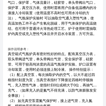
气口，保护罩，气体流量计，硅胶管，单头带阀出气口，
保护罩，真空压力表。使用时需将用户自备低温槽内的冷
液接入冷却装置（使用温度不高时也可用水冷却的方
法）。气氛保护实验时 可以抽取空气通入堕性气体，使
高温加热工件不会产生氧化脱碳，用于气体保护的高温烧
结。也可用于普通淬火等热处理工艺。炉子使用时需抽取
炉内真空或充入堕性气体后并开启水冷装置，方可升温。
操作说明参考：
真空箱式气氛炉具有密封性好的特点。配有真空压力表，
双头带阀进气管，单头带阀出气管，安全保护罩，硅胶
管。可用于较高纯浓度的高温气氛保护实验。炉口设置有
冷却装置，使用时必须连接上制冷液。 操作特别提示：
（1）配上真空泵，每次抽取炉内的空气，以大不超过四
格指针刻度为宜，当真空表指针下降接近四格时停顿抽
气，充入堕性气体，使指针归0位或稍大于0位，再抽气…
充气，（如果充入的是氮气不得充满，以防气体膨胀发安
全事故）；
（2） 如无真空泵需氮气保护时，接上进气管，充入氮
气，稍稍放开前面的出气阀，