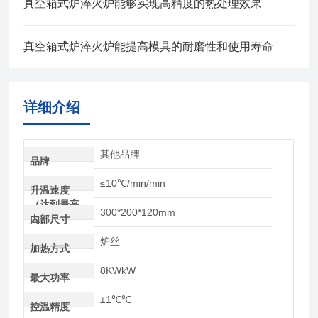
真空箱式炉淬火炉能够实现高精度的热处理效果
真空箱式炉淬火炉能提高模具的耐磨性和使用寿命
详细介绍
其他品牌
品牌
≤10℃/min/min
升温速度
（达到最高
300*200*120mm
温）
内部尺寸
炉丝
加热方式
8KWkW
最大功率
±1℃℃
控温精度