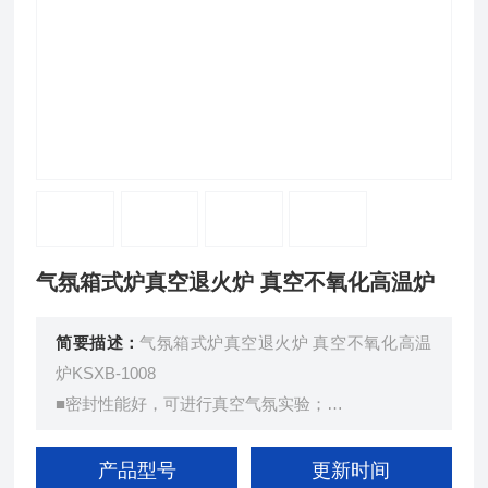
气氛箱式炉真空退火炉 真空不氧化高温炉
简要描述：
气氛箱式炉真空退火炉 真空不氧化高温
炉KSXB-1008
■密封性能好，可进行真空气氛实验；
■可通多种混合堕性气体，做气氛保护；
■控制系统采用LTDE技术，具有30波段可编程功
产品型号
更新时间