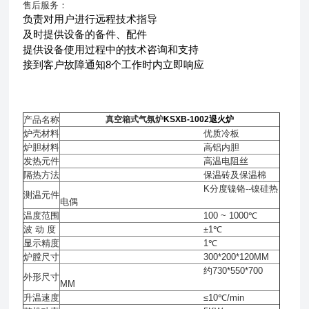
售后服务：
负责对用户进行远程技术指导
及时提供设备的备件、配件
提供设备使用过程中的技术咨询和支持
接到客户故障通知8个工作时内立即响应
产品名称
真空箱式气氛炉
KSXB-1002退火炉
炉壳材料
优质冷板
炉胆材料
高铝内胆
发热元件
高温电阻丝
隔热方法
保温砖及保温棉
K分度镍铬--镍硅热
测温元件
电偶
温度范围
100 ~ 1000℃
波 动 度
±1℃
显示精度
1℃
炉膛尺寸
300*200*120MM
约730*550*700
外形尺寸
MM
升温速度
≤10℃/min