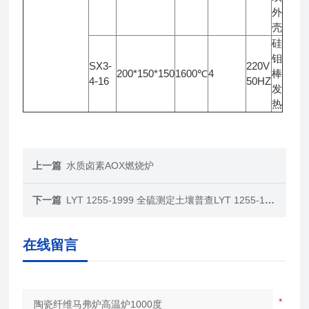
外
壳
硅
钼
SX3-
220V
200*150*150
1600℃
4
棒
4-16
50HZ
发
热
上一篇
水质卤素AOX燃烧炉
下一篇
LYT 1255-1999 全硫测定土壤普查LYT 1255-1999 标准土壤全硫测定仪
在线留言