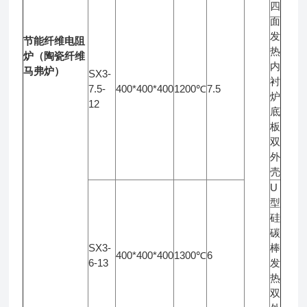
四
面
发
节能纤维电阻
热
炉（陶瓷纤维
内
马弗炉）
SX3-
衬
7.5-
400*400*400
1200℃
7.5
炉
12
底
板
双
外
壳
U
型
硅
碳
SX3-
棒
400*400*400
1300℃
6
6-13
发
热
双