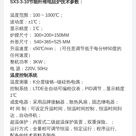
SX3-3-10节能纤维电阻炉
技术参数：
温度范围：100 ~ 1000℃；
波动度：±1℃；
显示精度：1℃；
炉膛尺寸： 300×200×150MM
外形尺寸： 540×365×525 MM
升温速度：≤50℃/min；（可任意调节低于每分钟50度的
任何速度）
整机功率：3KW；
电 源：220V, 50Hz
温度控制系统
温度测量：K分度镍铬--镍硅热电偶；
控制系统：LTDE全自动可编程仪表，PID调节，显示精度
1℃
成套电器：采用品牌接触器，散热风扇，固态继电器；
时 间 制：可设定升温时间，恒温时间控制，恒温时间到
达，自动停机；
超温保护：内置式二级超温保护装置，双重保险。；
运行方式：全量程可调节恒温，恒定运行；程序运行。
配备的技术资料及附件