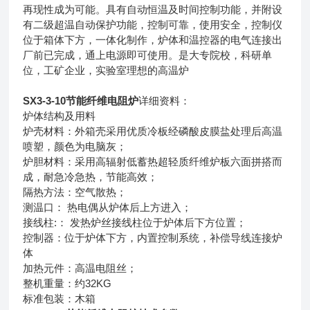
再现性成为可能。具有自动恒温及时间控制功能，并附设
有二级超温自动保护功能，控制可靠，使用安全，控制仪
位于箱体下方，一体化制作，炉体和温控器的电气连接出
厂前已完成，通上电源即可使用。是大专院校，科研单
位，工矿企业，实验室理想的高温炉
SX3-3-10节能纤维电阻炉
详细资料：
炉体结构及用料
炉壳材料：外箱壳采用优质冷板经磷酸皮膜盐处理后高温
喷塑，颜色为电脑灰；
炉胆材料：采用高辐射低蓄热超轻质纤维炉板六面拼搭而
成，耐急冷急热，节能高效；
隔热方法：空气散热；
测温口： 热电偶从炉体后上方进入；
接线柱:： 发热炉丝接线柱位于炉体后下方位置；
控制器：位于炉体下方，内置控制系统，补偿导线连接炉
体
加热元件：高温电阻丝；
整机重量：约32KG
标准包装：木箱