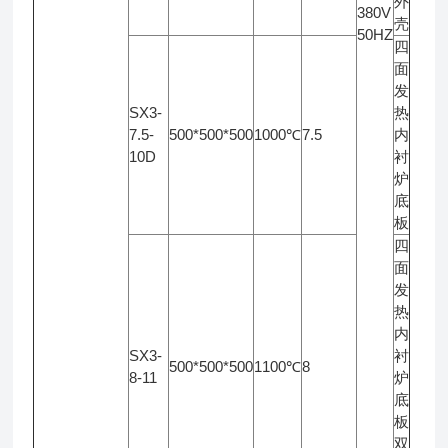
外
380V
壳
50HZ
四
面
发
SX3-
热
7.5-
500*500*500
1000℃
7.5
内
10D
衬
炉
底
板
四
面
发
热
内
SX3-
衬
500*500*500
1100℃
8
8-11
炉
底
板
双