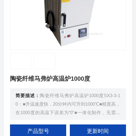
陶瓷纤维马弗炉高温炉1000度
简要描述：
陶瓷纤维马弗炉高温炉1000度SX3-3-1
0：■升温速度快，20分钟内可升到1000℃■精度高，
在1000度的高温下误差为“0"■一体化制作，无需安
装，接上电源即可使用■控制系统采用LTDE技术，
具有30波段可编程功能，二级超温保护。■重量比传
产品型号
更新时间