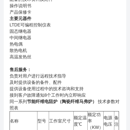
操作说明书
产品保修卡
主要元器件
LTDE可编程控制仪表
固态继电器
中间继电器
热电偶
散热电机
高温发热丝
售后服务：
负责对用户进行远程技术指导
及时提供设备的备件、配件
提供设备使用过程中的技术咨询和支持
接到客户故障通知8个工作时内立即响应
同一系列
节能纤维电阻炉（陶瓷纤维马弗炉）
技术参数对
照表
额定功
额定温
电源
备
名称
型号
工作室尺寸
率
度℃
电压
注
（KW）