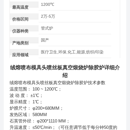
1200℃
最高温度
2万-5万
价格区间
管式炉
仪器种类
国产
产地类别
医疗卫生,环保,化工,能源,纺织/印染
应用领域
绒熔喷布模具头喷丝板真空煅烧炉除胶炉详细介
绍
绒熔喷布模具头喷丝板真空煅烧炉除胶炉技术参数
温度范围： 100 ~ 1200℃；
波 动 度： ±1℃；
显示精度： 1℃；
炉膛尺寸： φ200×680MM；
发热区域： 580MM
石英管外径： φ200*1110 MM；
升温速度： ≤50℃/min；（可任意调节低于每分钟50度的