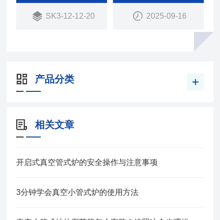
2、真空煅烧，煅烧温度更低，保护喷绒布模具模头
SK3-12-12-20
2025-09-16
材质金属相不变化。
3，真空煅烧炉，发热均匀，保障熔喷布模具模头整
体受热均匀。
产品分类
相关文章
开启式真空管式炉的安全操作与注意事项
3分钟学会真空小管式炉的使用方法