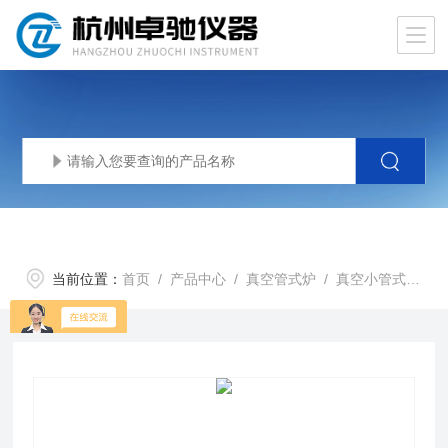
当前位置：
首页
/
产品中心
/
真空管式炉
/
真空小管式炉
/ 