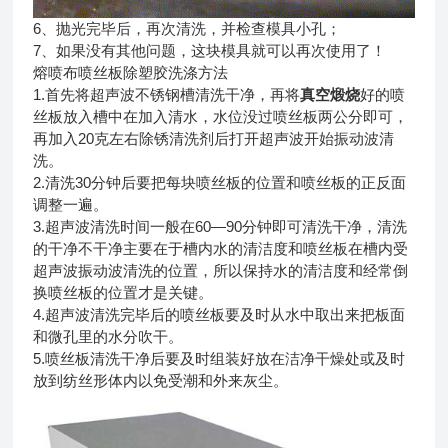
6、抛光完毕后，再次清洗，并检查模具小孔；
7、如果没有其他问题，这块模具就可以再次使用了！
熔喷布喷丝板除塑胶洗涤方法
1.首先将超声波不锈钢槽清洗干净，再将
真空煅烧
好的喷
丝板放入槽中在加入清水，水位没过喷丝板两公分即可，
再加入20克左右除锈清洗剂后打开超声波开始振动波清
洗。
2.清洗30分钟后要把每块喷丝板的位置和喷丝板的正反面
调整一遍。
3.超声波清洗时间一般在60—90分钟即可清洗干净，清洗
的干净不干净主要在于槽内水的清洁度和喷丝板在槽内受
超声波振动波清洗的位置，所以保持水的清洁度和经常倒
换喷丝板的位置才是关键。
4.超声波清洗完毕后的喷丝板要及时从水中取出来把板面
和微孔里的水分吹干。
5.喷丝板清洗干净后要及时组装好放在洁净干燥处或及时
放到纺丝形体内以免受潮和外来灰尘。