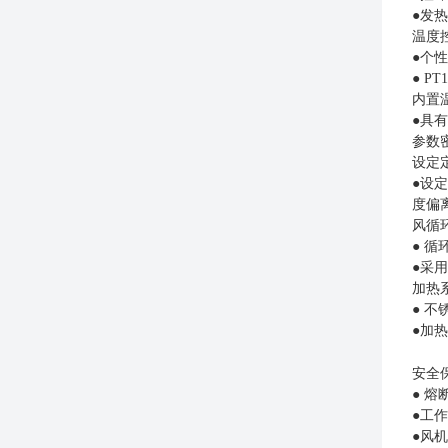
●发
温度
●个
● 
内置
●具
参数
设定
●设
度偏
风循
● 
●采
加热
● 
●加
安全
● 熔
●工
●风