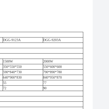
DGG-9123A
DGG-9203A
1500W
2000W
350*550*550
550*600*600
590*840*730
790*890*780
640*900*830
840*950*870
55
77
72
90