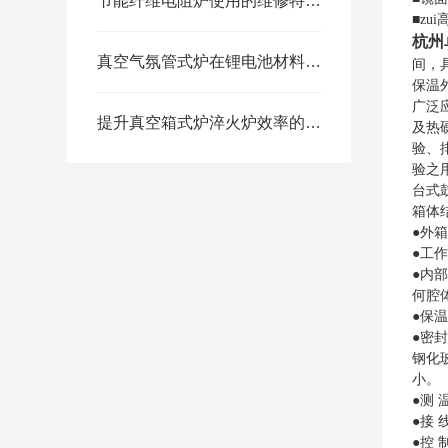
节能纤维电阻炉使用的维修特点分析阐明
■zu
杭州
真空气氛管式炉在锂电池材料处理中的应用
间，
保温
广泛
提升真空箱式炉淬火炉效率的操作技巧与注意事项
及热
验、
验之
台式鼓
箱体
●外
●工
●内
何腔
●保
●密
钢化
小。
●测 
●接
●控