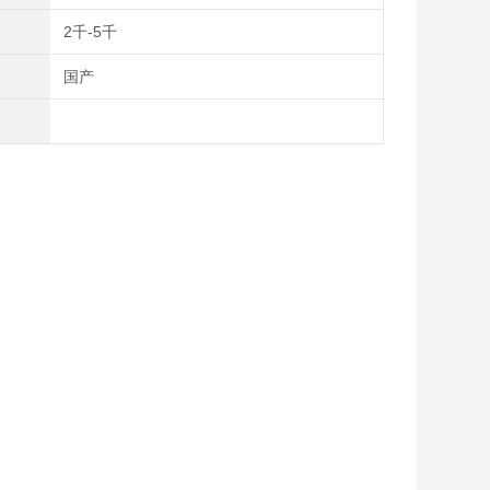
间
2千-5千
别
国产