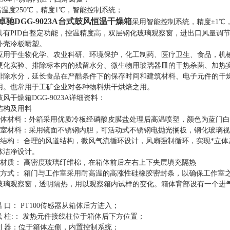
i高温度250℃，精度1℃，智能控制系统；
卓驰DGG-9023A台式鼓风恒温干燥箱
采用智能控制系统，精度±1℃
具有PID自整定功能，控温精度高，双层钢化玻璃观察窗，进出口风量调
外壳冷板喷塑。
应用于生物化学、农业科研、环境保护，化工制药、医疗卫生、食品，机
硬化实验、排除标本内的残留水分、微生物用玻璃器皿的干热杀菌、加热
排除水分，延长食品在严酷条件下的保存时间和建筑材料、电子元件的干
用。也常用于工矿企业对各种物料烘干烘焙之用。
风干燥箱DGG-9023A详细资料：
结构及用料
箱体材料：外箱采用优质冷板经磷酸皮膜盐处理后高温喷塑，颜色为蓝门白
作室材料：采用镜面不锈钢内胆，可活动式不锈钢电抛光搁板，钢化玻璃
部结构： 合理的风道结构，微风气流循环设计，风扇强制循环，实现*立
体洁净设计。
温材质： 高密度玻璃纤维棉，在箱体前后左右上下夹层填充隔热
封方式： 箱门与工作室采用耐高温的高涨性硅橡胶密封条，以确保工作室
玻璃观察窗，透明隔热，用以观察箱内试样的变化。箱体背部设有一个进
温 口： PT100传感器从箱体后方进入；
 线 柱:： 发热元件接线柱位于箱体后下方位置；
 制 器：位于箱体左侧，内置控制系统；