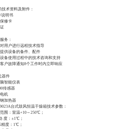
的技术资料及附件：
作说明书
品保修卡
格证
后服务：
责对用户进行远程技术指导
时提供设备的备件、配件
供设备使用过程中的技术咨询和支持
到客户故障通知8个工作时内立即响应
元器件
电脑智能仪表
100传感器
环电机
锈钢加热器
-9023A台式鼓风恒温干燥箱技术参数：
范围：室温+10～250℃；
 动 度：±1℃；
示精度：1℃；