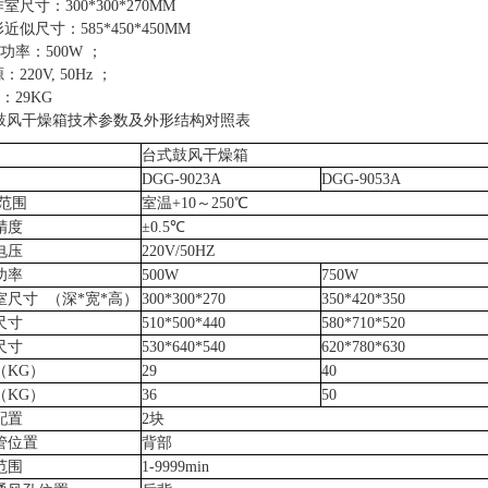
作室尺寸：300*300*270MM
形近似尺寸：585*450*450MM
功率：500W ；
：220V, 50Hz ；
：29KG
鼓风干燥箱技术参数及外形结构对照表
台式鼓风干燥箱
DGG-9023A
DGG-9053A
范围
室温+10～250℃
精度
±0.5℃
电压
220V/50HZ
功率
500W
750W
室尺寸 （深*宽*高）
300*300*270
350*420*350
尺寸
510*500*440
580*710*520
尺寸
530*640*540
620*780*630
（KG）
29
40
（KG）
36
50
配置
2块
管位置
背部
范围
1-9999min