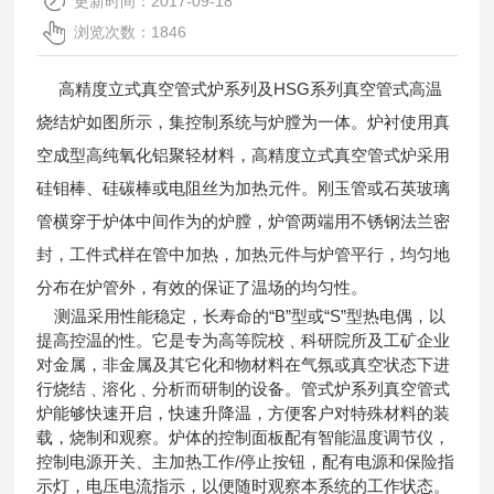
更新时间：2017-09-18
浏览次数：1846
高精度立式真空管式炉
系列及HSG系列真空管式高温
烧结炉如图所示，集控制系统与炉膛为一体。炉衬使用真
空成型高纯氧化铝聚轻材料，高精度立式真空管式炉采用
硅钼棒、硅碳棒或电阻丝为加热元件。刚玉管或石英玻璃
管横穿于炉体中间作为的炉膛，炉管两端用不锈钢法兰密
封，工件式样在管中加热，加热元件与炉管平行，均匀地
分布在炉管外，有效的保证了温场的均匀性。
测温采用性能稳定，长寿命的“B”型或“S”型热电偶，以
提高控温的性。它是专为高等院校﹑科研院所及工矿企业
对金属，非金属及其它化和物材料在气氛或真空状态下进
行烧结﹑溶化﹑分析而研制的设备。管式炉系列真空管式
炉能够快速开启，快速升降温，方便客户对特殊材料的装
载，烧制和观察。炉体的控制面板配有智能温度调节仪，
控制电源开关、主加热工作/停止按钮，配有电源和保险指
示灯，电压电流指示，以便随时观察本系统的工作状态。