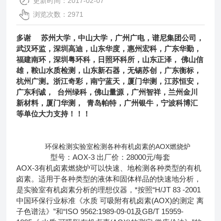
更新时间：2017-02-07
浏览次数：2971
多谢 苏州大学，中山大学，广州广电，谱尼集团公司，
武汉环监，
深圳高迪，山东华度，惠州宏科，广东华勤，
福建南环，深圳粤环科，日照环科所，
山东正泽，
佛山信
雄，鞍山水质检测，山东新石器，无锡苏创，广东衡标，
杭州广测。浙江奇彩，南宁蓝天，
厦门华测，
江苏恒安，
广东利诚，
台州绿科，佛山量源，广州智祥，兰州金川
新材料，厦门华测，
青岛帕特，广州银牛，宁波科博汇
等单位大力支持！！！
环保检测实验室检测各种有机卤素的AOX燃烧炉
型号：AOX-3 出厂价：28000元/每套
AOX-3有机卤素燃烧炉可以快速、地检测各种类型的有机
卤素。适用于各种类型的液体和固体样品的快速地分析，
是实验室有机卤素分析的理想仪器，*按照“H/JT 83 -2001
中国环保行业标准《水质 可吸附有机卤素(AOX)的测定 离
子色谱法》”和“ISO 9562:1989-09-01及GB/T 15959-