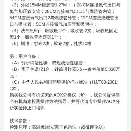
（3）外经15MM硅胶管1.27M：（ 28 CM连接氮气出口与
氮气加压管支管；28CM连接氧气出口1与燃烧管内管；
54CM连接氧气出口2与燃烧管外管；12CM连接燃烧管出
口与吸收管；5CM连接氮气加压管和吸附柱；
（4）洗气瓶5个；吸收瓶 2个，吸收管 2支，吸收瓶固定
架1个，吸收管固定架1个；
（5）增送：纱布2块，胶布2卷，扎线10根 ；
另：用户自备：
（A）分析纯活性碳，或现成活性碳管；
（B）离子色谱仪1台，针筒进样器5支---参考价值9.936万
元；
（C）中华人民共和国环境保护行业标准（HJ/T83-2001）
1本；
购买我公司有机卤素的AOX分析仪（炉），我公司提供整
个有机卤素检测操作方法指导，并可代请专业操作AOX分
析实验师上门培训。
技术参数：
检测原理：高温燃烧法/离子色谱法（或微库伦法）