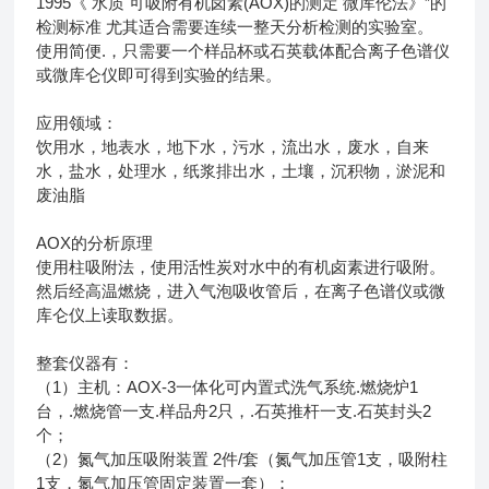
1995《 水质 可吸附有机卤素(AOX)的测定 微库伦法》”的
检测标准 尤其适合需要连续一整天分析检测的实验室。
使用简便.，只需要一个样品杯或石英载体配合离子色谱仪
或微库仑仪即可得到实验的结果。
应用领域：
饮用水，地表水，地下水，污水，流出水，废水，自来
水，盐水，处理水，纸浆排出水，土壤，沉积物，淤泥和
废油脂
AOX的分析原理
使用柱吸附法，使用活性炭对水中的有机卤素进行吸附。
然后经高温燃烧，进入气泡吸收管后，在离子色谱仪或微
库仑仪上读取数据。
整套仪器有：
（1）主机：AOX-3一体化可内置式洗气系统.燃烧炉1
台，.燃烧管一支.样品舟2只，.石英推杆一支.石英封头2
个；
（2）氮气加压吸附装置 2件/套（氮气加压管1支，吸附柱
1支，氮气加压管固定装置一套）；