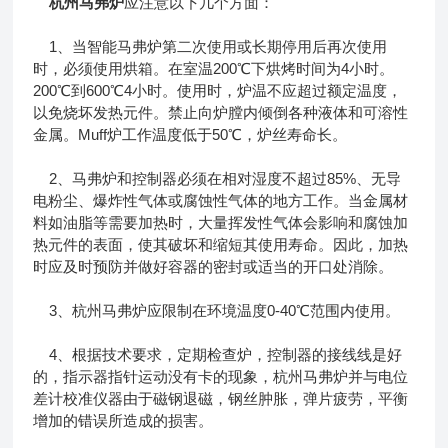
杭州马弗炉
应注意以下几个方面：
1、当智能马弗炉第二次使用或长期停用后再次使用
时，必须使用烘箱。在室温200℃下烘烤时间为4小时。
200℃到600℃4小时。使用时，炉温不应超过额定温度，
以免烧坏发热元件。禁止向炉膛内倾倒各种液体和可溶性
金属。Muff炉工作温度低于50℃，炉丝寿命长。
2、马弗炉和控制器必须在相对湿度不超过85%、无导
电粉尘、爆炸性气体或腐蚀性气体的地方工作。当金属材
料如油脂等需要加热时，大量挥发性气体会影响和腐蚀加
热元件的表面，使其破坏和缩短其使用寿命。因此，加热
时应及时预防并做好容器的密封或适当的开口处消除。
3、杭州马弗炉应限制在环境温度0-40℃范围内使用。
4、根据技术要求，定期检查炉，控制器的接线线是好
的，指示器指针运动没有卡的现象，杭州马弗炉并与电位
差计校准仪器由于磁钢退磁，钢丝肿胀，弹片疲劳，平衡
增加的错误所造成的损害。