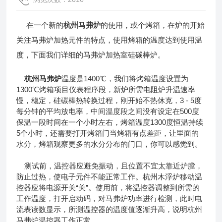
在一个新的
杭州马弗炉
的使用，或个烤箱，在炉的开始
关注马弗炉加热元件的特点，使用烤箱的温度达到使用温
度，下面我们详细的马弗炉加热室硅碳棒炉。
杭州马弗炉
温度是1400℃，我们将烤箱温度设置为
1300℃烤箱项目仪表程序段，新炉所需电阻炉升温速率
慢，稳定，硅碳棒热转换过程，刚开始不热休克，3 - 5度
每分钟的平均放电率，中间温度段之间没有设定在500度
保温一段时间在一个小时左右，烤箱温度1300度恒温持续
5个小时，还需要打开烤箱门当烤箱有点差距，让里面的
水分，烤箱观察更多的水分分布的门口，你可以感觉到。
测试前，温控器应避免振动，且位置不宜太靠近炉膛，
防止过热，使电子元件不能正常工作。杭州木浮炉移动温
控器应将电源开关“关”。使用前，将温控器调整到所需的
工作温度，打开启动码，对马弗炉功率进行检测，此时电
流表读数显示，所测温控器的温度值逐渐升高，说明杭州
马弗炉温控器工作正常。