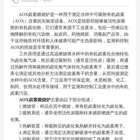
AOX卤素燃烧炉是一种用于测定水样中可吸附有机卤素
（AOX）含量的实验室设备。AOX是指那些能够被活性炭吸
附的有机卤化物，它们通常来源于工业废水，包括一些难以生
物降解的有机污染物，如农药、药物残留、消毒副产品等。由
于这些物质对环境和人体健康可能产生负面影响，监测和控制
AOX的排放是非常重要的。
工作原理是通过高温燃烧将水样中的有机卤素化合物转化
为卤化氢气体，然后通过吸附剂（通常是活性炭）吸附，再通
过热解作用将吸附的卤化氢气体转化为卤素离子，最后通过微
库仑滴定或其他分析方法测定卤素离子的含量，从而间接测定
水样中的AOX含量。广泛应用于环保监测、水质检测、化工、
制药、饮用水处理等领域，用于监测和控制工业废水中的有机
卤素污染。
AOX卤素燃烧炉
主要由以下部分组成：
1.燃烧管：样品在其中燃烧，将有机卤素转化为卤化氢。
2.吸附系统：通常使用活性炭吸附柱来捕获燃烧产生的卤
化氢。
3.热解装置：将吸附后的卤化氢热解并转化为卤素离子。
4.滴定系统：通过滴定法测定解吸液中的卤素离子浓度。
5.控制系统：用于设定和监控燃烧炉的工作参数，如温