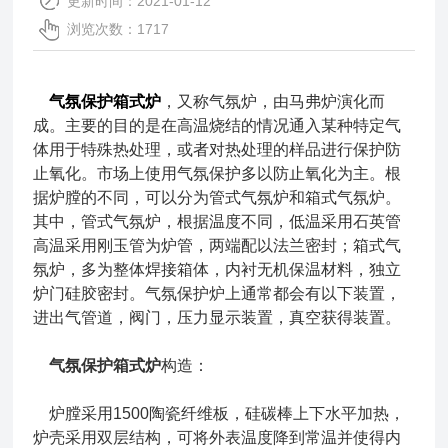
更新时间：2021-01-12
浏览次数：1717
气氛保护箱式炉
，又称气氛炉，由马弗炉演化而
成。主要的目的是在高温烧结的情况通入某种特定气
体用于特殊热处理，或者对热处理的样品进行保护防
止氧化。市场上使用气氛保护多以防止氧化为主。根
据炉膛的不同，可以分为管式气氛炉和箱式气氛炉。
其中，管式气氛炉，根据温度不同，低温采用石英管
高温采用刚玉管为炉管，两端配以法兰密封；箱式气
氛炉，多为整体焊接箱体，内衬无机保温材料，独立
炉门硅胶密封。气氛保护炉上通常都会有以下装置，
进出气管道，阀门，压力显示装置，真空获得装置。
气氛保护箱式炉
构造：
炉膛采用1500陶瓷纤维板，硅碳棒上下水平加热，
炉壳采用双层结构，可将外表温度降到常温并使得内