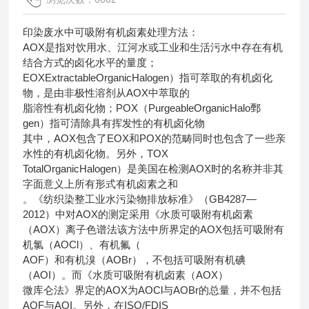
印染废水中可吸附有机卤素处理方法：
AOX是指对饮用水、江河水或工业和生活污水中存在有机
结合方式的卤化水平的量度；
EOXExtractableOrganicHalogen）指可萃取的有机卤化
物，是由非极性溶剂从AOX中萃取的
脂溶性有机卤化物；POX（PurgeableOrganicHalo鄄
gen）指可清除具有挥发性的有机卤化物
其中，AOX包含了EOX和POX的范畴同时也包含了一些亲
水性的有机卤化物。另外，TOX
TotalOrganicHalogen）是美国在检测AOX时的名称并非其
字面意义上所有形式有机卤素之和
。《纺织染整工业水污染物排放标准》（GB4287—
2012）中对AOX的测定采用《水质可吸附有机卤素
（AOX）离子色谱法该方法中所界定的AOX包括可吸附有
机氯（AOCl）、有机氟（
AOF）和有机溴（AOBr），不包括可吸附有机碘
（AOI）。而《水质可吸附有机卤素（AOX）
微库仑法》界定的AOX为AOCl与AOBr的总量，并不包括
AOF与AOI。另外，在ISO/FDIS