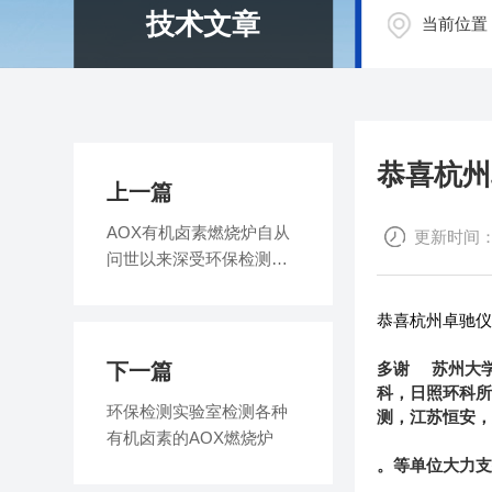
技术文章
当前位置
恭喜杭州
上一篇
AOX有机卤素燃烧炉自从
更新时间：20
问世以来深受环保检测单
位欢迎
恭喜杭州卓驰仪
下一篇
多谢 苏州大
科，日照环科
环保检测实验室检测各种
测，
江苏恒安
有机卤素的AOX燃烧炉
。等单位大力