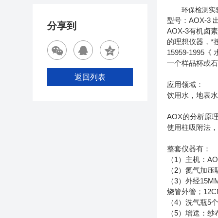
环保检测实
型号：AOX-3 
分享到
AOX-3有机
的理想仪器，*按照
15959-19
一个样品杯或
返回列表
应用领域：
饮用水，地表
AOX的分析原
使用柱吸附法
整套仪器有：
（1）主机：AO
（2）氮气加压
（3）外经15M
烧管外管；12
（4）洗气瓶5
（5）增送：纱布