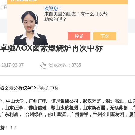
：
首页
/
技术文章
/ 恭喜杭州卓驰AOX卤素燃烧炉再次中标
欢迎您！
来自美国的朋友！有什么可以帮
助您的吗？
卓驰AOX卤素燃烧炉再次中标
17-03-07
浏览次数：3785
器卤素分析仪AOX-3再次中标
学，中山大学，广州广电，谱尼集团公司，武汉环监，
深圳高迪，山
所，
山东正泽，
佛山信雄，鞍山水质检测，山东新石器，无锡苏创，
，广东利诚，
台州绿科，佛山量源，广州智祥，兰州金川新材料，厦
支持！！！