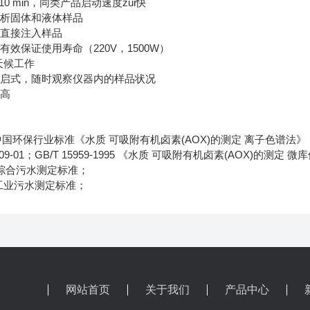
10 min，同类产品启动速度zui快
分析固体和液体样品
上直接注入样品
效保证使用寿命（220V，1500W）
天候工作
开启式，随时观察仪器内的样品状况
率高
-2001中国环保行业标准《水质 可吸附有机卤素(AOX)的测定 离子色谱法》
989-09-01；GB/T 15959-1995 《水质 可吸附有机卤素(AOX)的测定 
996 综合污水测定标准；
08 工业污水测定标准；
网站首页
关于我们
产品中心