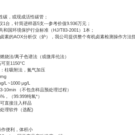
：
性碳，或现成活性碳管；
1台，针筒进样器5支---参考价值9.936万元；
和国环境保护行业标准（HJ/T83-2001）1本；
卤素的AOX分析仪（炉），我公司提供整个有机卤素检测操作方法
燃烧法/离子色谱法（或微库伦法）
可至1150°C
式：柱吸附法，氮气加压
0mg
L ~1000 μg/L
-10min （不包含样品预处理过程）
6%，（99.999纯氧*）
，可直接注入样品
处理软件（选配)
操作便利，体积小