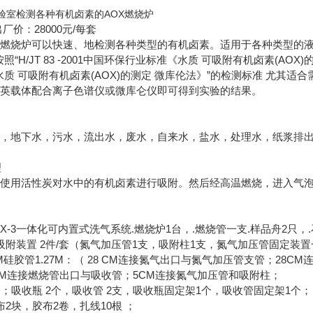
验室检测各种有机卤素的AOX燃烧炉
出厂价：28000元/每套
卤素燃烧炉可以快速、地检测各种类型的有机卤素。适用于各种类型的
“H/JT 83 -2001中国环保行业标准《水质 可吸附有机卤素(AOX)的测定 
95《 水质 可吸附有机卤素(AOX)的测定 微库伦法》”的检测标准 尤
石英载体配合离子色谱仪或微库仑仪即可得到实验的结果。
水，地下水，污水，流出水，废水，自来水，盐水，处理水，纸浆排
理
，使用活性炭对水中的有机卤素进行吸附。然后经高温燃烧，进入气
X-3一体化可内置式洗气系统.燃烧炉1台，.燃烧管一支.样品舟2只，
吸附装置 2件/套（氮气加压管1支，吸附柱1支，氮气加压管固定装
M硅胶管1.27M：（ 28 CM连接氮气出口与氮气加压管支管；28C
CM连接燃烧管出口与吸收管；5CM连接氮气加压管和吸附柱；
个；吸收瓶 2个，吸收管 2支，吸收瓶固定架1个，吸收管固定架1个；
2块，胶布2卷，扎线10根 ；