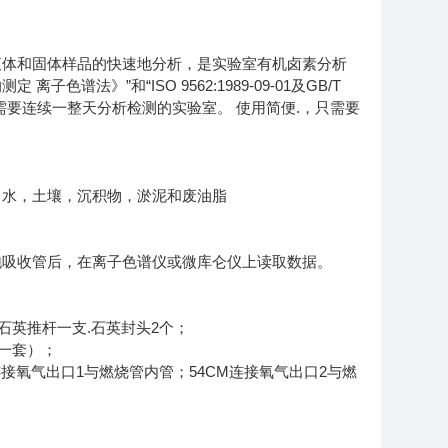
液体和固体样品的快速地分析，是实验室有机卤素分析
离子色谱法》”和“ISO 9562:1989-09-01及GB/T
其适合需要连续一整天分析检测的实验室。 使用简便.，只需要
出水，土壤，沉积物，淤泥和废油脂
泡吸收管后，在离子色谱仪或微库仑仪上读取数据。
.石英推杆一支.石英封头2个；
置一套）；
M连接氧气出口1与燃烧管内管；54CM连接氧气出口2与燃